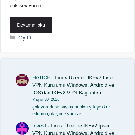
çok seviyorum. …
Devamını oku
Kategoriler
Oyun
HATİCE
-
Linux Üzerine IKEv2 Ipsec
VPN Kurulumu Windows, Android ve
IOS’dan IKEv2 VPN Bağlantısı
Mayıs 30, 2026
çok yararlı bir paylaşım olmuş teşekkür
ederim çok işime yarıcak.
Invest
-
Linux Üzerine IKEv2 Ipsec
VPN Kurulumu Windows, Android ve