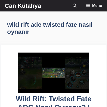
İçeriğe
Can Kütahya
Menu
atla
wild rift adc twisted fate nasıl
oynanır
Wild Rift: Twisted Fate