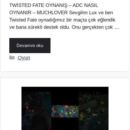
TWİSTED FATE OYNANIŞ – ADC NASIL
OYNANIR – MUCHLOVER Sevgilim Lux ve ben
Twisted Fate oynadığımız bir maçta çok eğlendik
ve bana sürekli destek oldu. Onu gerçekten çok …
Devamını oku
Kategoriler
Oyun