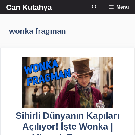
İçeriğe
Can Kütahya
Menu
atla
wonka fragman
Sihirli Dünyanın Kapıları
Açılıyor! İşte Wonka |