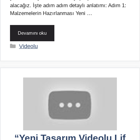
alacağız. İşte adım adım detaylı anlatımı: Adım 1:
Malzemelerin Hazırlanması Yeni …
Devamını oku
Kategoriler
Videolu
“Yeni Tasarım Videolu Lif