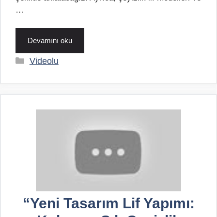
…
Devamını oku
Kategoriler
Videolu
“Yeni Tasarım Lif Yapımı: