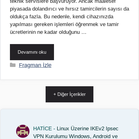
teknik servislere başvuruyor. Ancak maalesef
piyasada dolandırıcı ve hırsız tamircilerin sayısı da
oldukça fazla. Bu nedenle, kendi cihazınızda
yapılması gereken işlemleri öğrenmek ve tamir
ücretlerinin ne kadar olduğunu …
Devamını oku
Kategoriler
Fragman İzle
+ Diğer İçerikler
HATİCE
-
Linux Üzerine IKEv2 Ipsec
VPN Kurulumu Windows, Android ve