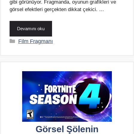
gibi görünüyor. Fragmanda, oyunun grafikleri ve
görsel efektleri gerçekten dikkat çekici. …
Devamını oku
Kategoriler
Film Fragmanı
Görsel Şölenin