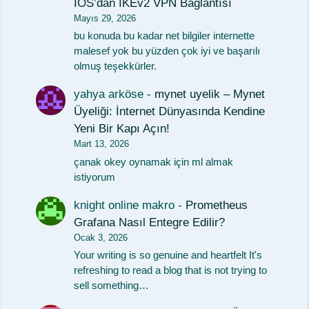
IOS’dan IKEv2 VPN Bağlantısı
Mayıs 29, 2026
bu konuda bu kadar net bilgiler internette
malesef yok bu yüzden çok iyi ve başarılı
olmuş teşekkürler.
yahya arköse
-
mynet uyelik – Mynet
Üyeliği: İnternet Dünyasında Kendine
Yeni Bir Kapı Açın!
Mart 13, 2026
çanak okey oynamak için ml almak
istiyorum
knight online makro
-
Prometheus
Grafana Nasıl Entegre Edilir?
Ocak 3, 2026
Your writing is so genuine and heartfelt It's
refreshing to read a blog that is not trying to
sell something…