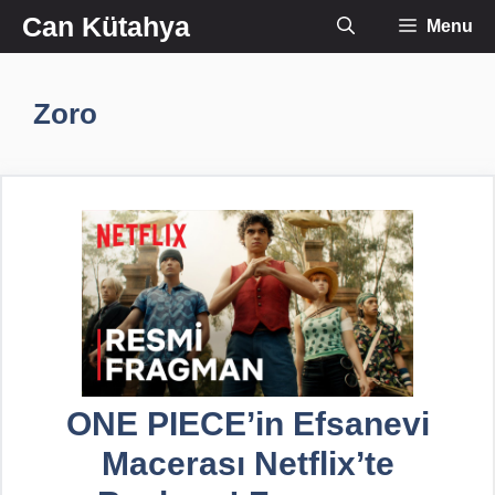
İçeriğe
Can Kütahya
Menu
atla
Zoro
ONE PIECE’in Efsanevi
Macerası Netflix’te