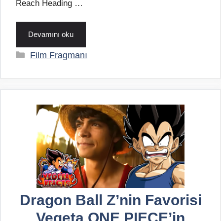
Reach Heading …
Devamını oku
Kategoriler
Film Fragmanı
Dragon Ball Z’nin Favorisi
Vegeta ONE PIECE’in