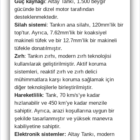
Güç kaynağı
: Altay Tankı, 1.500 beygir
gücünde bir dizel motor tarafından
desteklenmektedir.
Silah sistemi
: Tankın ana silahı, 120mm’lik bir
top’tur. Ayrıca, 7.62mm’lik bir koaksiyel
makineli tüfek ve bir 12.7mm’lik bir makineli
tüfekle donatılmıştır.
Zırh
: Tankın zırhı, modern zırh teknolojisi
kullanılarak geliştirilmiştir. Aktif koruma
sistemleri, reaktif zırh ve zırh delici
mühimmatlara karşı koruma sağlamak için
diğer teknolojilerle birleştirilmiştir.
Hareketlilik
: Tank, 70 km/s’ye kadar
hızlanabilir ve 450 km’ye kadar menzile
sahiptir. Ayrıca, arazi koşullarına uygun bir
şekilde tasarlanmıştır ve yüksek manevra
kabiliyetine sahiptir.
Elektronik sistemler:
Altay Tankı, modern