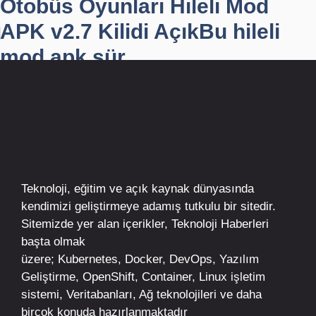
Otobüs Oyunları Hileli Mod
APK v2.7 Kilidi AçıkBu hileli
mod apk sür...
Teknoloji, eğitim ve açık kaynak dünyasında
kendimizi geliştirmeye adamış tutkulu bir sitedir.
Sitemizde yer alan içerikler,
Teknoloji Haberleri
başta olmak
üzere;
Kubernetes
,
Docker,
DevOps
, Yazılım
Geliştirme,
OpenShift
,
Container
,
Linux
işletim
sistemi, Veritabanları, Ağ teknolojileri ve daha
birçok konuda hazırlanmaktadır