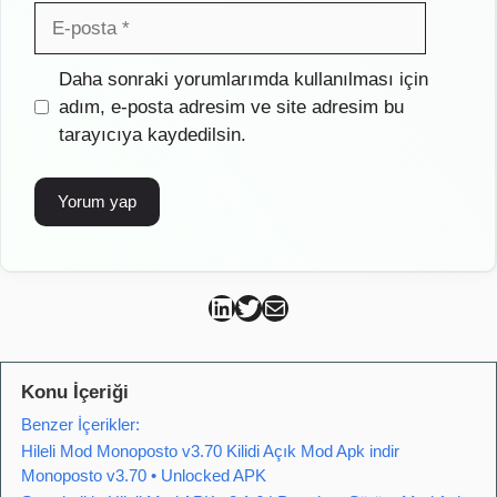
E-
posta
İnternet
Daha sonraki yorumlarımda kullanılması için
sitesi
adım, e-posta adresim ve site adresim bu
tarayıcıya kaydedilsin.
Can Kütahya Linkedin
Can Kütahya Twitter
Can Kütahya Mail
Konu İçeriği
Benzer İçerikler:
Hileli Mod Monoposto v3.70 Kilidi Açık Mod Apk indir
Monoposto v3.70 • Unlocked APK