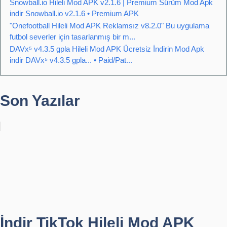
Snowball.io Hileli Mod APK v2.1.6 | Premium Sürüm Mod Apk
indir Snowball.io v2.1.6 • Premium APK
"Onefootball Hileli Mod APK Reklamsız v8.2.0" Bu uygulama
futbol severler için tasarlanmış bir m...
DAVx⁵ v4.3.5 gpla Hileli Mod APK Ücretsiz İndirin Mod Apk
indir DAVx⁵ v4.3.5 gpla... • Paid/Pat...
Son Yazılar
İndir TikTok Hileli Mod APK