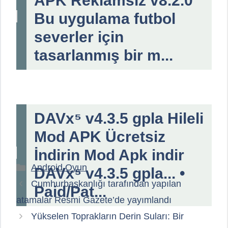
APK Reklamsız v8.2.0"
Bu uygulama futbol
severler için
tasarlanmış bir m...
DAVx⁵ v4.3.5 gpla Hileli
Mod APK Ücretsiz
İndirin Mod Apk indir
Kategoriler
Android Oyun
DAVx⁵ v4.3.5 gpla... •
Cumhurbaşkanlığı tarafından yapılan
Paid/Pat...
atamalar Resmi Gazete’de yayımlandı
Yükselen Toprakların Derin Suları: Bir