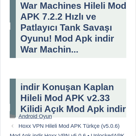
War Machines Hileli Mod
APK 7.2.2 Hızlı ve
Patlayıcı Tank Savaşı
Oyunu! Mod Apk indir
War Machin...
indir Konuşan Kaplan
Hileli Mod APK v2.33
Kilidi Açık Mod Apk indir
Kategoriler
Android Oyun
Hoxx VPN Hileli Mod APK Türkçe (v5.0.6)
Mod Apk indir Hoxx VPN v5.0.6 • UnlockedAPK