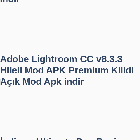
Adobe Lightroom CC v8.3.3
Hileli Mod APK Premium Kilidi
Açık Mod Apk indir