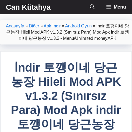
İçeriğe
Can Kütahya
Menu
atla
Anasayfa
»
Diğer
»
Apk İndir
»
Android Oyun
»
İndir 토깽이네 당
근농장 Hileli Mod APK v1.3.2 (Sınırsız Para) Mod Apk indir 토깽
이네 당근농장 v1.3.2 • Menu/Unlimited moneyAPK
İndir 토깽이네 당근
농장 Hileli Mod APK
v1.3.2 (Sınırsız
Para) Mod Apk indir
토깽이네 당근농장