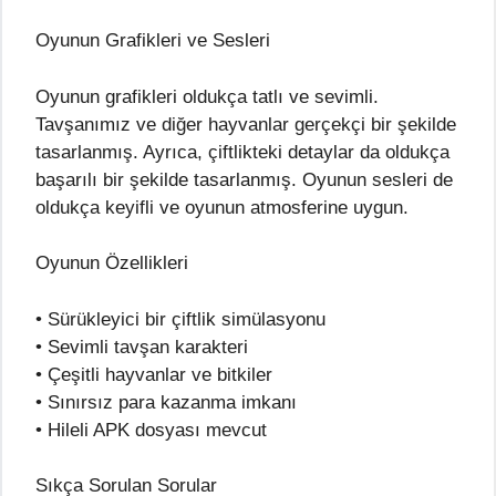
Oyunun Grafikleri ve Sesleri
Oyunun grafikleri oldukça tatlı ve sevimli.
Tavşanımız ve diğer hayvanlar gerçekçi bir şekilde
tasarlanmış. Ayrıca, çiftlikteki detaylar da oldukça
başarılı bir şekilde tasarlanmış. Oyunun sesleri de
oldukça keyifli ve oyunun atmosferine uygun.
Oyunun Özellikleri
• Sürükleyici bir çiftlik simülasyonu
• Sevimli tavşan karakteri
• Çeşitli hayvanlar ve bitkiler
• Sınırsız para kazanma imkanı
• Hileli APK dosyası mevcut
Sıkça Sorulan Sorular