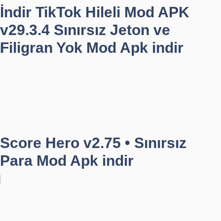
İndir TikTok Hileli Mod APK
v29.3.4 Sınırsız Jeton ve
Filigran Yok Mod Apk indir
Score Hero v2.75 • Sınırsız
Para Mod Apk indir