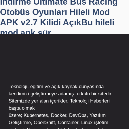
İndirme Ultimate Bus Racing
Otobüs Oyunları Hileli Mod
APK v2.7 Kilidi AçıkBu hileli
mod apk sür...
Teknoloji, eğitim ve açık kaynak dünyasında
kendimizi geliştirmeye adamış tutkulu bir sitedir.
Sitemizde yer alan içerikler,
Teknoloji Haberleri
başta olmak
üzere;
Kubernetes
,
Docker,
DevOps
, Yazılım
Geliştirme,
OpenShift
,
Container
,
Linux
işletim