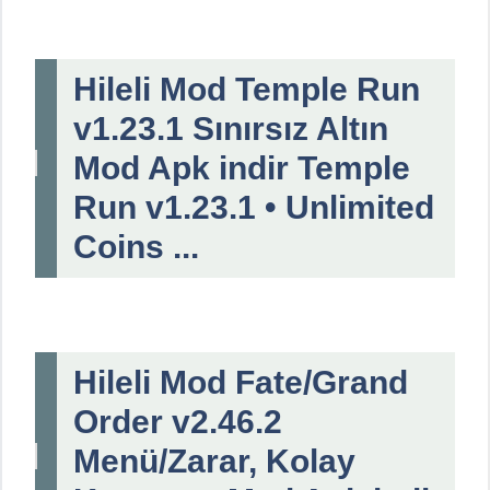
Hileli Mod Temple Run
v1.23.1 Sınırsız Altın
Mod Apk indir Temple
Run v1.23.1 • Unlimited
Coins ...
Hileli Mod Fate/Grand
Order v2.46.2
Menü/Zarar, Kolay