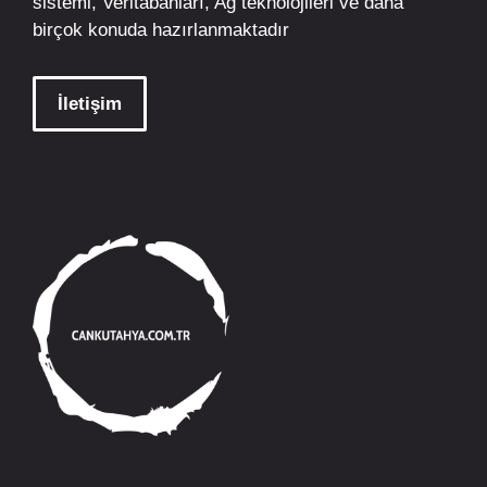
sistemi, Veritabanları, Ağ teknolojileri ve daha
birçok konuda hazırlanmaktadır
İletişim