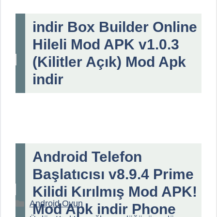
indir Box Builder Online
Hileli Mod APK v1.0.3
(Kilitler Açık) Mod Apk
indir
Android Telefon
Başlatıcısı v8.9.4 Prime
Kilidi Kırılmış Mod APK!
Kategoriler
Android Oyun
Mod Apk indir Phone