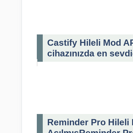
Castify Hileli Mod A
cihazınızda en sevdiğ
Reminder Pro Hileli 
AçılmışReminder Pr