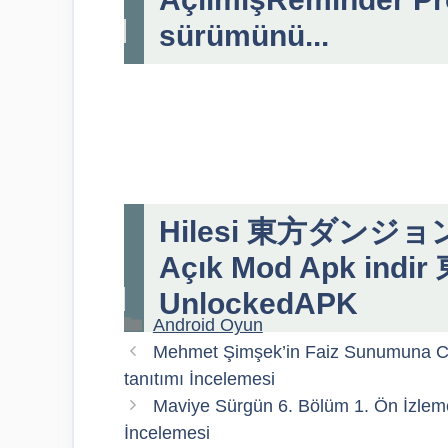
sürümünü...
Hilesi 東方ダンジョンバ
Açık Mod Apk in
UnlockedAPK
Kategoriler
Android Oyun
Mehmet Şimşek’in Faiz Sunumuna Cu
tanıtımı İncelemesi
Maviye Sürgün 6. Bölüm 1. Ön İzleme 
İncelemesi