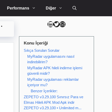
Performans
Diğer
Can Kütahya Linkedin
Can Kütahya Twitter
Can Kütahya Mail
 •
Konu İçeriği
Sıkça Sorulan Sorular
MyRadar uygulamasını nasıl
indirebilirim?
MyRadar APK hileli indirme işlemi
güvenli midir?
MyRadar uygulaması reklamlar
içeriyor mu?
Benzer İçerikler:
ZEPETO v3.29.100 Sınırsız Para ve
Elmas Hileli APK Mod Apk indir
ZEPETO v3.29.100 • Unlimited m...