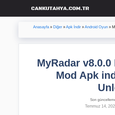
İçeriğe
atla
Anasayfa
»
Diğer
»
Apk İndir
»
Android Oyun
»
M
MyRadar v8.0.0 
Mod Apk ind
Un
Son güncellem
Temmuz 14, 20