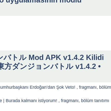
トル Mod APK v1.4.2 Kilidi
dir 東方ダンジョンバトル v1.4.2 •
mhurbaşkanı Erdoğan’dan Şok Veto! , fragmanı, bölü
| Burada kalmanı istiyorum! , fragmanı, bölüm tanıtımı