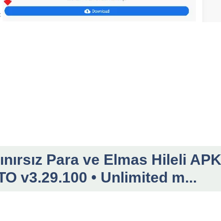
nırsız Para ve Elmas Hileli AP
O v3.29.100 • Unlimited m...