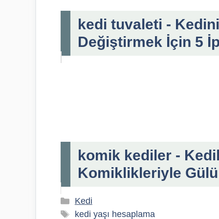
kedi tuvaleti - Kedin
Değiştirmek İçin 5 İ
komik kediler - Kedi
Komiklikleriyle Gül
Kategoriler
Kedi
Etiketler
kedi yaşı hesaplama