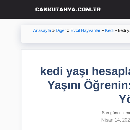
İçeriğe
atla
Anasayfa
»
Diğer
»
Evcil Hayvanlar
»
Kedi
»
kedi 
kedi yaşı hesap
Yaşını Öğrenin
Y
Son güncellem
Nisan 14, 20