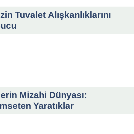
izin Tuvalet Alışkanlıklarını
pucu
lerin Mizahi Dünyası:
ümseten Yaratıklar