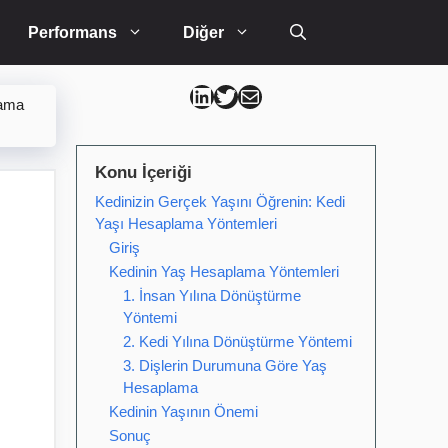
Performans
Diğer
Can Kütahya Linkedin
Can Kütahya Twitter
Can Kütahya Mail
lama
Konu İçeriği
Kedinizin Gerçek Yaşını Öğrenin: Kedi
Yaşı Hesaplama Yöntemleri
Giriş
Kedinin Yaş Hesaplama Yöntemleri
1. İnsan Yılına Dönüştürme
Yöntemi
2. Kedi Yılına Dönüştürme Yöntemi
3. Dişlerin Durumuna Göre Yaş
Hesaplama
Kedinin Yaşının Önemi
Sonuç