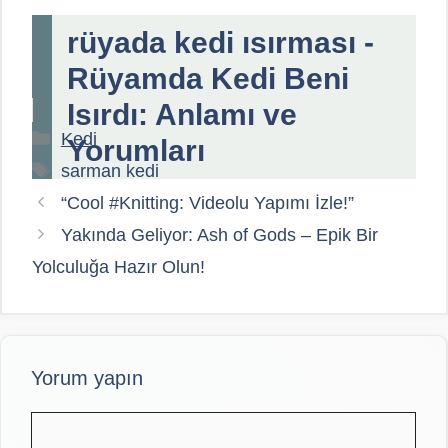
rüyada kedi ısırması -
Rüyamda Kedi Beni
Isırdı: Anlamı ve
Kategoriler
Kedi
Yorumları
Etiketler
sarman kedi
“Cool #Knitting: Videolu Yapımı İzle!”
Yakında Geliyor: Ash of Gods – Epik Bir
Yolculuğa Hazır Olun!
Yorum yapın
Yorum