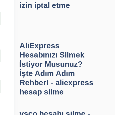
izin iptal etme
AliExpress
Hesabınızı Silmek
İstiyor Musunuz?
İşte Adım Adım
Rehber! - aliexpress
hesap silme
vsco hesabı silme -