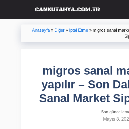
İçeriğe
atla
Anasayfa
»
Diğer
»
İptal Etme
»
migros sanal market
Si
migros sanal mar
yapılır – Son Da
Sanal Market Sipa
Son güncellem
Mayıs 8, 20