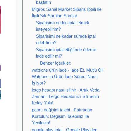
başlatın
Migros Sanal Market Sipariş İptali İle
İlgili Sık Sorulan Sorular
Siparişimi neden iptal etmek
isteyebilirim?
Siparişimi ne kadar sürede iptal
edebilirim?
Siparişimi iptal ettiğimde ödeme
iade edilir mi?
Benzer İçerikler:
watsons ürün iade - İade Et, Mutlu Ol!
Watsons'ta Ürün İade Süreci Nasıl
İşliyor?
letgo hesabı nasıl silinir - Artık Veda
Zamanı: Letgo Hesabınızı Silmenin
Kolay Yolu!
patırtı değişim talebi - Patırtıdan
Kurtulun: Değişim Talebiniz İle
Yenilenin!
google play iptal - Google Play'den