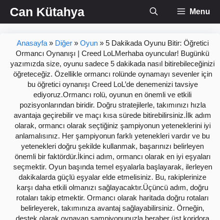
İçeriğe
Can Kütahya
Menu
atla
Anasayfa
»
Diğer
»
Oyun
»
5 Dakikada Oyunu Bitir: Öğretici
Ormancı Oynanışı | Creed LoLMerhaba oyuncular! Bugünkü
yazımızda size, oyunu sadece 5 dakikada nasıl bitirebileceğinizi
öğreteceğiz. Özellikle ormancı rolünde oynamayı sevenler için
bu öğretici oynanışı Creed LoL’de denemenizi tavsiye
ediyoruz.Ormancı rolü, oyunun en önemli ve etkili
pozisyonlarından biridir. Doğru stratejilerle, takımınızı hızla
avantaja geçirebilir ve maçı kısa sürede bitirebilirsiniz.İlk adım
olarak, ormancı olarak seçtiğiniz şampiyonun yeteneklerini iyi
anlamalısınız. Her şampiyonun farklı yetenekleri vardır ve bu
yetenekleri doğru şekilde kullanmak, başarınızı belirleyen
önemli bir faktördür.İkinci adım, ormancı olarak en iyi eşyaları
seçmektir. Oyun başında temel eşyalarla başlayarak, ilerleyen
dakikalarda güçlü eşyalar elde etmelisiniz. Bu, rakiplerinize
karşı daha etkili olmanızı sağlayacaktır.Üçüncü adım, doğru
rotaları takip etmektir. Ormancı olarak haritada doğru rotaları
belirleyerek, takımınıza avantaj sağlayabilirsiniz. Örneğin,
destek olarak oynayan şampiyonunuzla beraber üst koridora