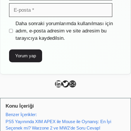
E-
posta
İnternet
Daha sonraki yorumlarımda kullanılması için
sitesi
adım, e-posta adresim ve site adresim bu
tarayıcıya kaydedilsin.
Can Kütahya Linkedin
Can Kütahya Twitter
Can Kütahya Mail
Konu İçeriği
Benzer İçerikler:
PS5 Yayınında XIM APEX ile Mouse ile Oynanış: En İyi
Seçenek mi? Warzone 2 ve MW2'de Soru Cevap!