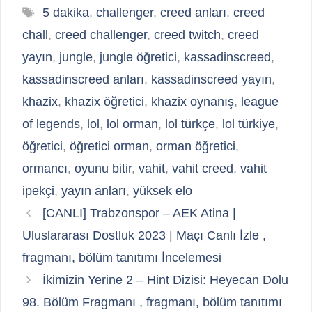
Etiketler
5 dakika
,
challenger
,
creed anları
,
creed
chall
,
creed challenger
,
creed twitch
,
creed
yayın
,
jungle
,
jungle öğretici
,
kassadinscreed
,
kassadinscreed anları
,
kassadinscreed yayın
,
khazix
,
khazix öğretici
,
khazix oynanış
,
league
of legends
,
lol
,
lol orman
,
lol türkçe
,
lol türkiye
,
öğretici
,
öğretici orman
,
orman öğretici
,
ormancı
,
oyunu bitir
,
vahit
,
vahit creed
,
vahit
ipekçi
,
yayın anları
,
yüksek elo
[CANLI] Trabzonspor – AEK Atina |
Uluslararası Dostluk 2023 | Maçı Canlı İzle ,
fragmanı, bölüm tanıtımı İncelemesi
İkimizin Yerine 2 – Hint Dizisi: Heyecan Dolu
98. Bölüm Fragmanı , fragmanı, bölüm tanıtımı