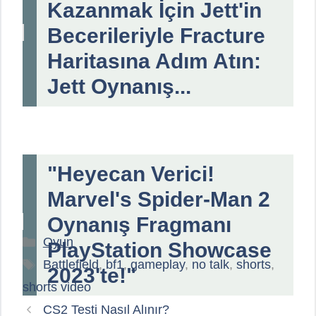
Kazanmak İçin Jett'in
Becerileriyle Fracture
Haritasına Adım Atın:
Jett Oynanış...
"Heyecan Verici!
Marvel's Spider-Man 2
Oynanış Fragmanı
Kategoriler
Oyun
PlayStation Showcase
Etiketler
Battlefield
,
bf1
,
gameplay
,
no talk
,
shorts
,
2023'te!"
shorts video
CS2 Testi Nasıl Alınır?