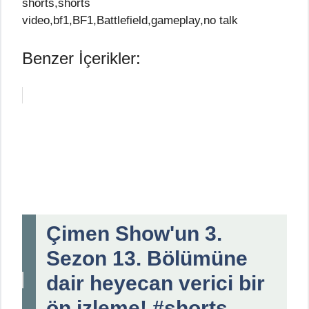
shorts,shorts
video,bf1,BF1,Battlefield,gameplay,no talk
Benzer İçerikler:
Çimen Show'un 3.
Sezon 13. Bölümüne
dair heyecan verici bir
ön izleme! #shorts ,