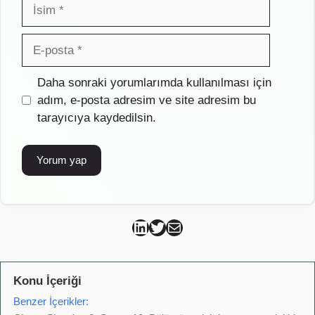
İsim
E-
posta
İnternet
Daha sonraki yorumlarımda kullanılması için
sitesi
adım, e-posta adresim ve site adresim bu
tarayıcıya kaydedilsin.
Can Kütahya Linkedin
Can Kütahya Twitter
Can Kütahya Mail
Konu İçeriği
Benzer İçerikler: