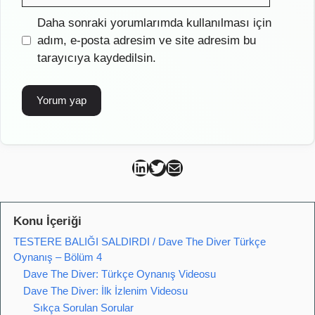
İnternet
Daha sonraki yorumlarımda kullanılması için
sitesi
adım, e-posta adresim ve site adresim bu
tarayıcıya kaydedilsin.
Can Kütahya Linkedin
Can Kütahya Twitter
Can Kütahya Mail
Konu İçeriği
TESTERE BALIĞI SALDIRDI / Dave The Diver Türkçe
Oynanış – Bölüm 4
Dave The Diver: Türkçe Oynanış Videosu
Dave The Diver: İlk İzlenim Videosu
Sıkça Sorulan Sorular