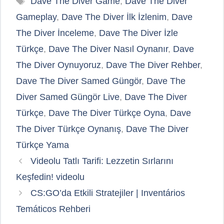
Dave The Diver Game
,
Dave The Diver
Gameplay
,
Dave The Diver İlk İzlenim
,
Dave
The Diver İnceleme
,
Dave The Diver İzle
Türkçe
,
Dave The Diver Nasıl Oynanır
,
Dave
The Diver Oynuyoruz
,
Dave The Diver Rehber
,
Dave The Diver Samed Güngör
,
Dave The
Diver Samed Güngör Live
,
Dave The Diver
Türkçe
,
Dave The Diver Türkçe Oyna
,
Dave
The Diver Türkçe Oynanış
,
Dave The Diver
Türkçe Yama
Videolu Tatlı Tarifi: Lezzetin Sırlarını
Keşfedin! videolu
CS:GO’da Etkili Stratejiler | Inventários
Temáticos Rehberi