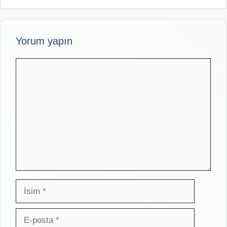
Yorum yapın
Yorum
İsim
E-
posta