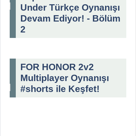
Under Türkçe Oynanışı
Devam Ediyor! - Bölüm
2
FOR HONOR 2v2
Multiplayer Oynanışı
#shorts ile Keşfet!