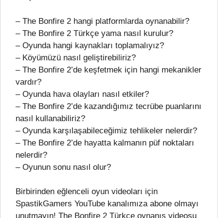
– The Bonfire 2 hangi platformlarda oynanabilir?
– The Bonfire 2 Türkçe yama nasıl kurulur?
– Oyunda hangi kaynakları toplamalıyız?
– Köyümüzü nasıl geliştirebiliriz?
– The Bonfire 2’de keşfetmek için hangi mekanikler
vardır?
– Oyunda hava olayları nasıl etkiler?
– The Bonfire 2’de kazandığımız tecrübe puanlarını
nasıl kullanabiliriz?
– Oyunda karşılaşabileceğimiz tehlikeler nelerdir?
– The Bonfire 2’de hayatta kalmanın püf noktaları
nelerdir?
– Oyunun sonu nasıl olur?
Birbirinden eğlenceli oyun videoları için
SpastikGamers YouTube kanalımıza abone olmayı
unutmayın! The Bonfire 2 Türkçe oynanış videosu