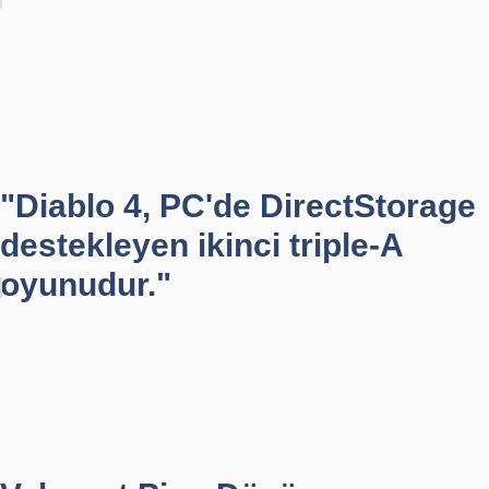
"Diablo 4, PC'de DirectStorage
destekleyen ikinci triple-A
oyunudur."