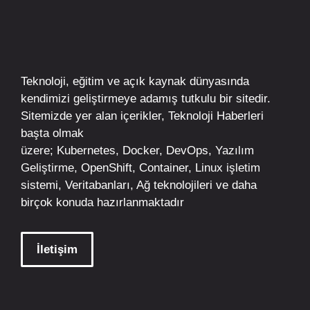
Teknoloji, eğitim ve açık kaynak dünyasında
kendimizi geliştirmeye adamış tutkulu bir sitedir.
Sitemizde yer alan içerikler,
Teknoloji Haberleri
başta olmak
üzere;
Kubernetes
,
Docker,
DevOps
, Yazılım
Geliştirme,
OpenShift
,
Container
,
Linux
işletim
sistemi, Veritabanları, Ağ teknolojileri ve daha
birçok konuda hazırlanmaktadır
İletişim