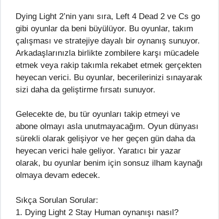
Dying Light 2’nin yanı sıra, Left 4 Dead 2 ve Cs go
gibi oyunlar da beni büyülüyor. Bu oyunlar, takım
çalışması ve stratejiye dayalı bir oynanış sunuyor.
Arkadaşlarınızla birlikte zombilere karşı mücadele
etmek veya rakip takımla rekabet etmek gerçekten
heyecan verici. Bu oyunlar, becerilerinizi sınayarak
sizi daha da geliştirme fırsatı sunuyor.
Gelecekte de, bu tür oyunları takip etmeyi ve
abone olmayı asla unutmayacağım. Oyun dünyası
sürekli olarak gelişiyor ve her geçen gün daha da
heyecan verici hale geliyor. Yaratıcı bir yazar
olarak, bu oyunlar benim için sonsuz ilham kaynağı
olmaya devam edecek.
Sıkça Sorulan Sorular:
1. Dying Light 2 Stay Human oynanışı nasıl?