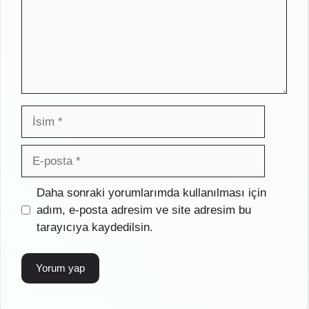
İsim
E-
posta
İnternet
Daha sonraki yorumlarımda kullanılması için
sitesi
adım, e-posta adresim ve site adresim bu
tarayıcıya kaydedilsin.