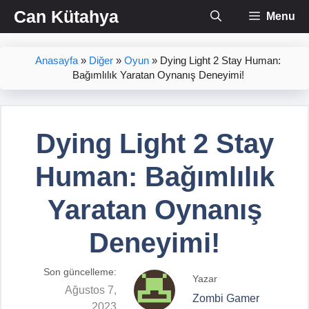
İçeriğe
Can Kütahya
Menu
atla
Anasayfa
»
Diğer
»
Oyun
»
Dying Light 2 Stay Human:
Bağımlılık Yaratan Oynanış Deneyimi!
Dying Light 2 Stay
Human: Bağımlılık
Yaratan Oynanış
Deneyimi!
Son güncelleme:
Yazar
Ağustos 7,
Zombi Gamer
2023