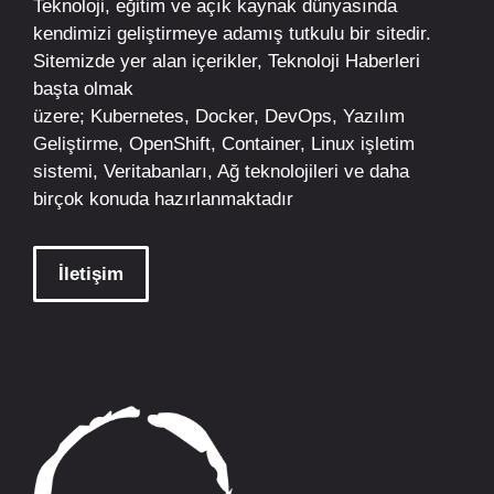
Teknoloji, eğitim ve açık kaynak dünyasında
kendimizi geliştirmeye adamış tutkulu bir sitedir.
Sitemizde yer alan içerikler,
Teknoloji Haberleri
başta olmak
üzere;
Kubernetes
,
Docker,
DevOps
, Yazılım
Geliştirme,
OpenShift
,
Container
,
Linux
işletim
sistemi, Veritabanları, Ağ teknolojileri ve daha
birçok konuda hazırlanmaktadır
İletişim