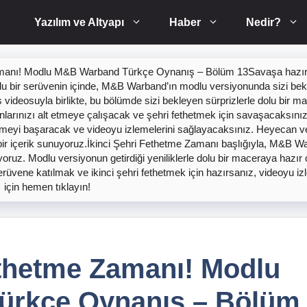
Yazılım ve Altyapı
Haber
Nedir?
amanı! Modlu M&B Warband Türkçe Oynanış – Bölüm 13Savaşa hazır
olu bir serüvenin içinde, M&B Warband’ın modlu versiyonunda sizi be
 videosuyla birlikte, bu bölümde sizi bekleyen sürprizlerle dolu bir m
manlarınızı alt etmeye çalışacak ve şehri fethetmek için savaşacaksını
kmeyi başaracak ve videoyu izlemelerini sağlayacaksınız. Heyecan ve
 bir içerik sunuyoruz.İkinci Şehri Fethetme Zamanı başlığıyla, M&B 
oruz. Modlu versiyonun getirdiği yeniliklerle dolu bir maceraya hazır 
 serüvene katılmak ve ikinci şehri fethetmek için hazırsanız, videoyu i
için hemen tıklayın!
ethetme Zamanı! Modlu
rkçe Oynanış – Bölüm