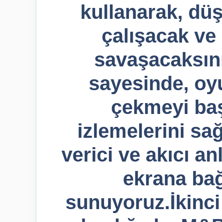
kullanarak, düş
çalışacak ve 
savaşacaksın
sayesinde, oyu
çekmeyi ba
izlemelerini sa
verici ve akıcı an
ekrana bağ
sunuyoruz.İkinc