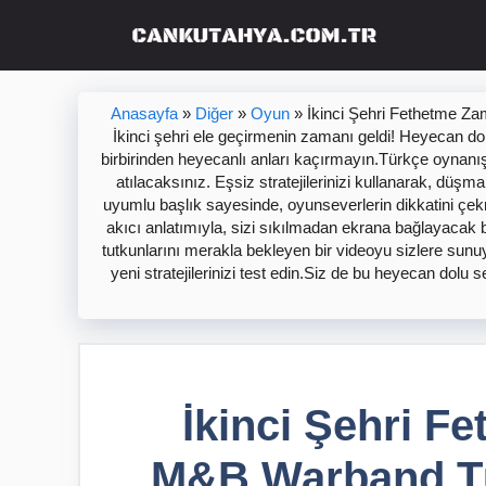
İçeriğe
atla
Anasayfa
»
Diğer
»
Oyun
»
İkinci Şehri Fethetme Z
İkinci şehri ele geçirmenin zamanı geldi! Heyecan d
birbirinden heyecanlı anları kaçırmayın.Türkçe oynanış
atılacaksınız. Eşsiz stratejilerinizi kullanarak, düş
uyumlu başlık sayesinde, oyunseverlerin dikkatini çe
akıcı anlatımıyla, sizi sıkılmadan ekrana bağlayacak
tutkunlarını merakla bekleyen bir videoyu sizlere sunuy
yeni stratejilerinizi test edin.Siz de bu heyecan dolu
İkinci Şehri F
M&B Warband Tü