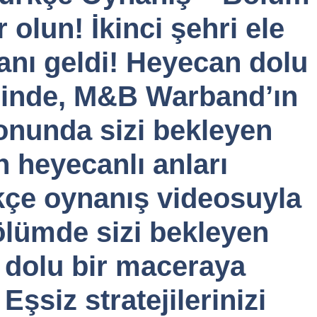
 olun! İkinci şehri ele
nı geldi! Heyecan dolu
içinde, M&B Warband’ın
onunda sizi bekleyen
n heyecanlı anları
kçe oynanış videosuyla
bölümde sizi bekleyen
e dolu bir maceraya
 Eşsiz stratejilerinizi