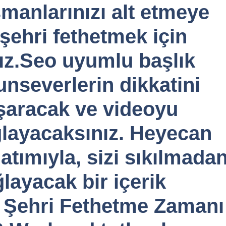
manlarınızı alt etmeye
şehri fethetmek için
ız.Seo uyumlu başlık
nseverlerin dikkatini
şaracak ve videoyu
ğlayacaksınız. Heyecan
latımıyla, sizi sıkılmada
layacak bir içerik
i Şehri Fethetme Zamanı