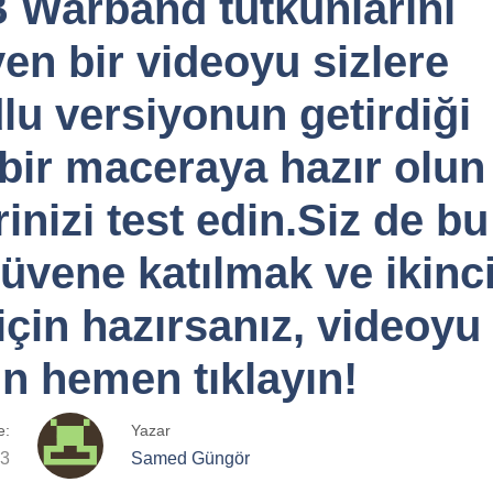
B Warband tutkunlarını
en bir videoyu sizlere
u versiyonun getirdiği
 bir maceraya hazır olun
rinizi test edin.Siz de bu
üvene katılmak ve ikinc
için hazırsanız, videoyu
in hemen tıklayın!
e:
Yazar
23
Samed Güngör