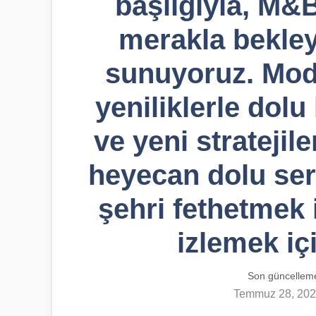
başlığıyla, M&
merakla bekley
sunuyoruz. Modl
yeniliklerle dolu
ve yeni stratejile
heyecan dolu ser
şehri fethetmek 
izlemek iç
Son güncellem
Temmuz 28, 20