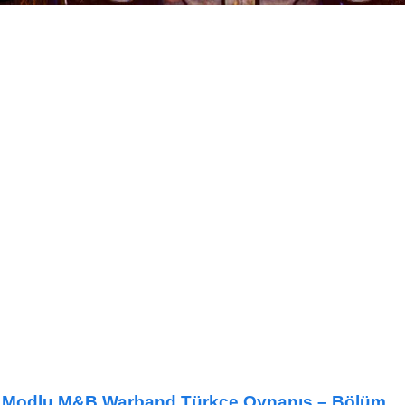
 Modlu M&B Warband Türkçe Oynanış – Bölüm