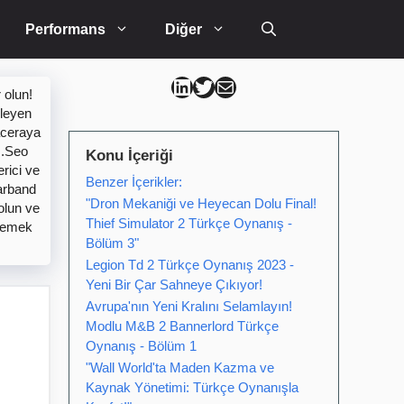
Performans
Diğer
Can Kütahya Linkedin
Can Kütahya Twitter
Can Kütahya Mail
 olun!
kleyen
aceraya
z.Seo
Konu İçeriği
rici ve
Benzer İçerikler:
Warband
"Dron Mekaniği ve Heyecan Dolu Final!
olun ve
Thief Simulator 2 Türkçe Oynanış -
zlemek
Bölüm 3"
Legion Td 2 Türkçe Oynanış 2023 -
Yeni Bir Çar Sahneye Çıkıyor!
Avrupa'nın Yeni Kralını Selamlayın!
Modlu M&B 2 Bannerlord Türkçe
Oynanış - Bölüm 1
"Wall World'ta Maden Kazma ve
Kaynak Yönetimi: Türkçe Oynanışla