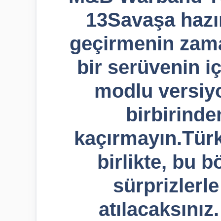
13Savaşa hazır
geçirmenin zama
bir serüvenin 
modlu versiy
birbirinde
kaçırmayın.Tür
birlikte, bu 
sürprizlerl
atılacaksınız.