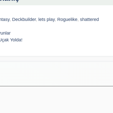
ntasy
,
Deckbuilder
,
lets play
,
Roguelike
,
shattered
yunlar
 Uçak Yolda!