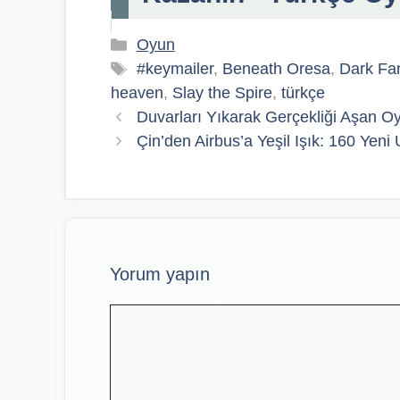
Kategoriler
Oyun
Etiketler
#keymailer
,
Beneath Oresa
,
Dark Fa
heaven
,
Slay the Spire
,
türkçe
Duvarları Yıkarak Gerçekliği Aşan O
Çin’den Airbus’a Yeşil Işık: 160 Yeni
Yorum yapın
Yorum