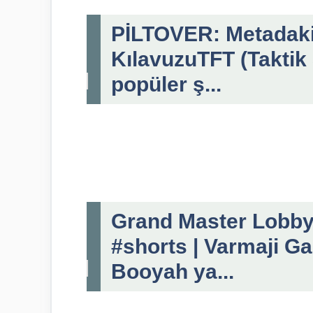
PİLTOVER: Metadaki
KılavuzuTFT (Taktik
popüler ş...
Grand Master Lobb
#shorts | Varmaji G
Booyah ya...