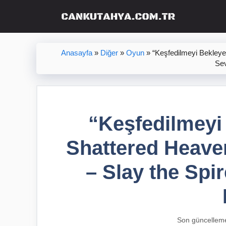
İçeriğe
atla
Anasayfa
»
Diğer
»
Oyun
»
“Keşfedilmeyi Bekleye
Sev
“Keşfedilmeyi
Shattered Heave
– Slay the Spir
Son güncellem