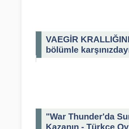
VAEGİR KRALLIĞININ
bölümle karşınızday
"War Thunder'da Suri
Kazanın - Türkçe Oy