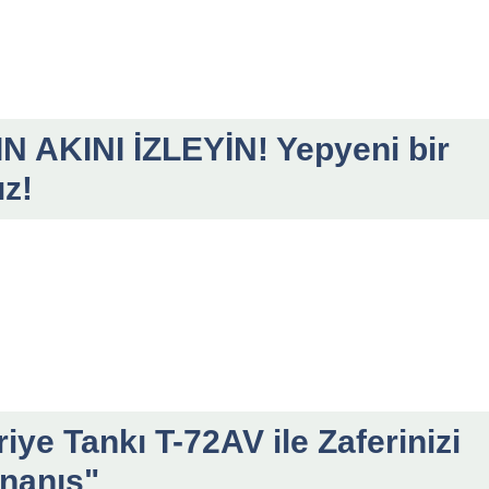
 AKINI İZLEYİN! Yepyeni bir
ız!
ye Tankı T-72AV ile Zaferinizi
nanış"