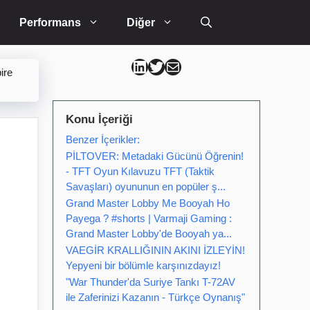
Performans
Diğer
Can Kütahya Linkedin
Can Kütahya Twitter
Can Kütahya Mail
ire
Konu İçeriği
Benzer İçerikler:
PİLTOVER: Metadaki Gücünü Öğrenin!
- TFT Oyun Kılavuzu TFT (Taktik
Savaşları) oyununun en popüler ş...
Grand Master Lobby Me Booyah Ho
Payega ? #shorts | Varmaji Gaming :
Grand Master Lobby'de Booyah ya...
VAEGİR KRALLIĞININ AKINI İZLEYİN!
Yepyeni bir bölümle karşınızdayız!
"War Thunder'da Suriye Tankı T-72AV
ile Zaferinizi Kazanın - Türkçe Oynanış"