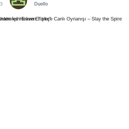
23
Duello