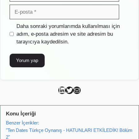
E-
posta
İnternet
Daha sonraki yorumlarımda kullanılması için
sitesi
adım, e-posta adresim ve site adresim bu
tarayıcıya kaydedilsin.
Can Kütahya Linkedin
Can Kütahya Twitter
Can Kütahya Mail
Konu İçeriği
Benzer İçerikler:
"Ten Dates Türkçe Oynanış - HATUNLARI ETKİLEDİK! Bölüm
2"