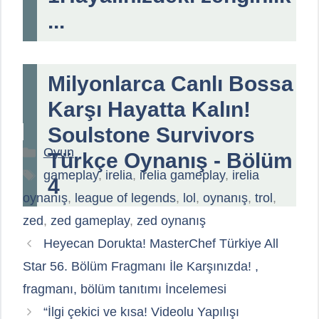
...
Milyonlarca Canlı Bossa
Karşı Hayatta Kalın!
Soulstone Survivors
Kategoriler
Oyun
Türkçe Oynanış - Bölüm
Etiketler
gameplay
,
irelia
,
irelia gameplay
,
irelia
4
oynanış
,
league of legends
,
lol
,
oynanış
,
trol
,
zed
,
zed gameplay
,
zed oynanış
Heyecan Dorukta! MasterChef Türkiye All
Star 56. Bölüm Fragmanı İle Karşınızda! ,
fragmanı, bölüm tanıtımı İncelemesi
“İlgi çekici ve kısa! Videolu Yapılışı