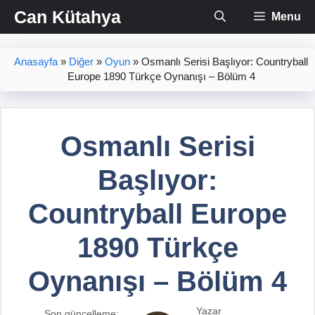
İçeriğe
Can Kütahya
Menu
atla
Anasayfa
»
Diğer
»
Oyun
»
Osmanlı Serisi Başlıyor: Countryball
Europe 1890 Türkçe Oynanışı – Bölüm 4
Osmanlı Serisi
Başlıyor:
Countryball Europe
1890 Türkçe
Oynanışı – Bölüm 4
Yazar
Son güncelleme: