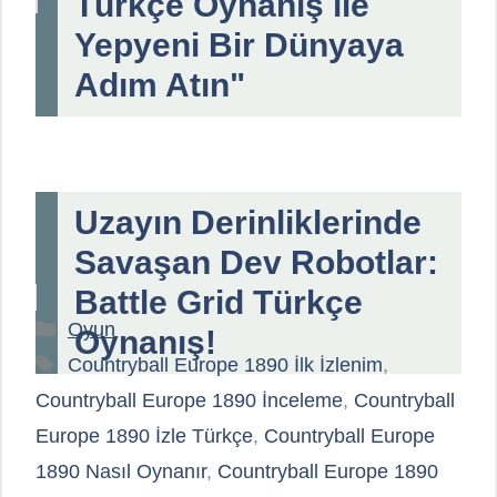
Türkçe Oynanış ile
Yepyeni Bir Dünyaya
Adım Atın"
Uzayın Derinliklerinde
Savaşan Dev Robotlar:
Battle Grid Türkçe
Kategoriler
Oyun
Oynanış!
Etiketler
Countryball Europe 1890 İlk İzlenim
,
Countryball Europe 1890 İnceleme
,
Countryball
Europe 1890 İzle Türkçe
,
Countryball Europe
1890 Nasıl Oynanır
,
Countryball Europe 1890