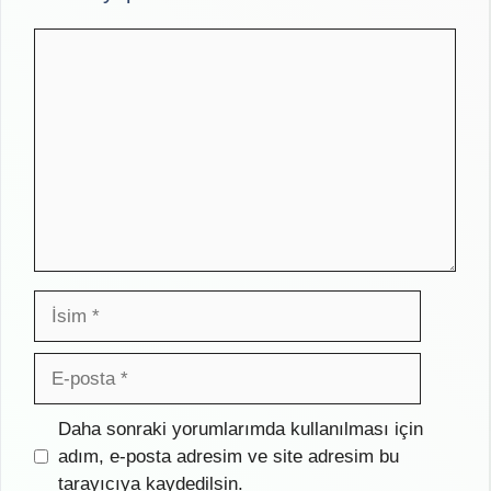
Yorum
İsim
E-
posta
İnternet
Daha sonraki yorumlarımda kullanılması için
sitesi
adım, e-posta adresim ve site adresim bu
tarayıcıya kaydedilsin.