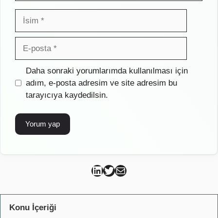
İsim
E-
posta
İnternet
Daha sonraki yorumlarımda kullanılması için
sitesi
adım, e-posta adresim ve site adresim bu
tarayıcıya kaydedilsin.
Can Kütahya Linkedin
Can Kütahya Twitter
Can Kütahya Mail
Konu İçeriği