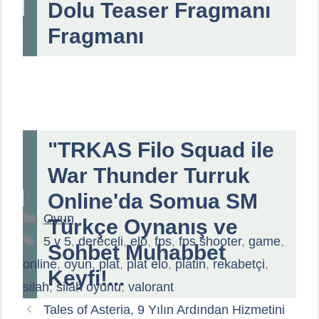
Dolu Teaser Fragmanı
Fragmanı
"TRKAS Filo Squad ile
War Thunder Turruk
Online'da Somua SM
Kategoriler
Oyun
Türkçe Oynanış ve
Etiketler
5 v 5
,
dereceli
,
elo
,
fps
,
fps shooter
,
game
,
Sohbet Muhabbet
online
,
oyun
,
plat
,
plat elo
,
platin
,
rekabetçi
,
Keyfi!...
silah
,
silah oyunu
,
valorant
Tales of Asteria, 9 Yılın Ardından Hizmetini