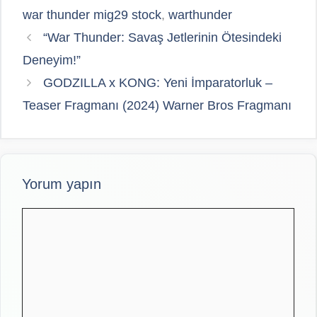
war thunder mig29 stock
,
warthunder
“War Thunder: Savaş Jetlerinin Ötesindeki
Deneyim!”
GODZILLA x KONG: Yeni İmparatorluk –
Teaser Fragmanı (2024) Warner Bros Fragmanı
Yorum yapın
Yorum