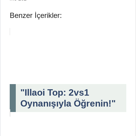
Benzer İçerikler:
"Illaoi Top: 2vs1
Oynanışıyla Öğrenin!"