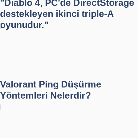
"Diablo 4, PC'de DirectStorage
destekleyen ikinci triple-A
oyunudur."
Valorant Ping Düşürme
Yöntemleri Nelerdir?