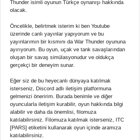
Thunder isimli oyunun Türkçe oynanışı hakkında
olacak.
Öncelikle, belirtmek isterim ki ben Youtube
üzerinde canlı yayınlar yapıyorum ve bu
yayınlarımın bir kısmını da War Thunder oyununa
ayırıyorum. Bu oyun, uçak ve tank savaşlarından
oluşan bir savaş simülasyonudur ve oldukça
gerçekçi bir deneyim sunar.
Eğer siz de bu heyecanlı dünyaya katılmak
isterseniz, Discord adlı iletişim platformuna
gelmenizi öneririm. Burada benimle ve diğer
oyuncularla iletişim kurabilir, oyun hakkında bilgi
alabilir ve daha da önemlisi, filomuza
katılabilirsiniz. Filomuza katılmak isterseniz, ITC
[PARS] etiketini kullanarak oyun içinde aramıza
katılabilirsiniz.