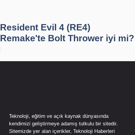
Resident Evil 4 (RE4)
Remake'te Bolt Thrower iyi mi?
Teknoloji, eğitim ve açık kaynak dünyasında
kendimizi geliştirmeye adamış tutkulu bir sitedir.
Sitemizde yer alan içerikler,
Teknoloji Haberleri