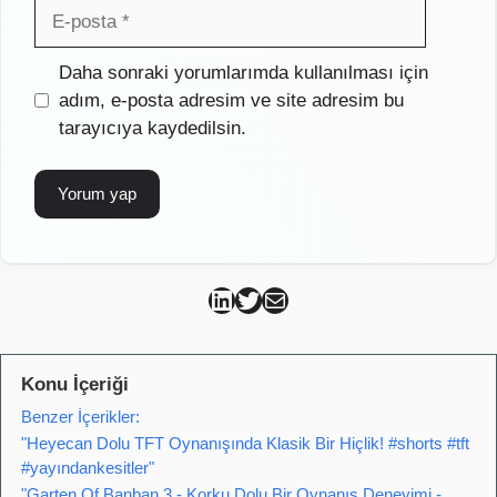
E-
posta
İnternet
Daha sonraki yorumlarımda kullanılması için
sitesi
adım, e-posta adresim ve site adresim bu
tarayıcıya kaydedilsin.
Can Kütahya Linkedin
Can Kütahya Twitter
Can Kütahya Mail
Konu İçeriği
Benzer İçerikler:
"Heyecan Dolu TFT Oynanışında Klasik Bir Hiçlik! #shorts #tft
#yayındankesitler"
"Garten Of Banban 3 - Korku Dolu Bir Oynanış Deneyimi -