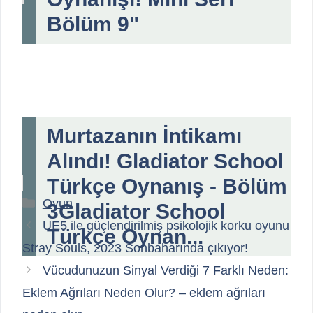
Bölüm 9"
Murtazanın İntikamı
Alındı! Gladiator School
Türkçe Oynanış - Bölüm
Kategoriler
Oyun
3Gladiator School
UE5 ile güçlendirilmiş psikolojik korku oyunu
Türkçe Oynan...
Stray Souls, 2023 Sonbaharında çıkıyor!
Vücudunuzun Sinyal Verdiği 7 Farklı Neden:
Eklem Ağrıları Neden Olur? – eklem ağrıları