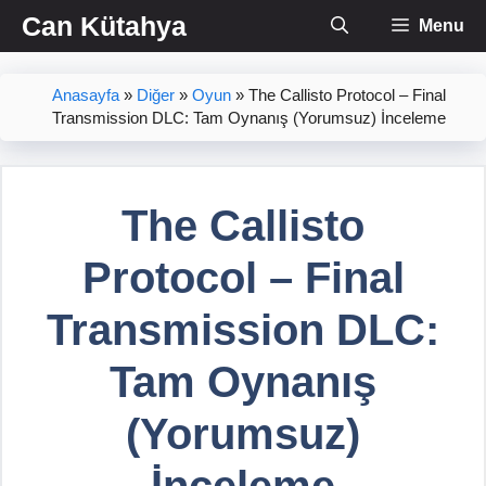
İçeriğe
Can Kütahya
Menu
atla
Anasayfa
»
Diğer
»
Oyun
»
The Callisto Protocol – Final
Transmission DLC: Tam Oynanış (Yorumsuz) İnceleme
The Callisto
Protocol – Final
Transmission DLC:
Tam Oynanış
(Yorumsuz)
İnceleme