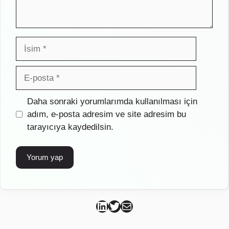
İsim
E-
posta
İnternet
Daha sonraki yorumlarımda kullanılması için
sitesi
adım, e-posta adresim ve site adresim bu
tarayıcıya kaydedilsin.
Can Kütahya Linkedin
Can Kütahya Twitter
Can Kütahya Mail