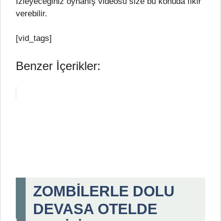
İzleyeceğiniz oynanış videosu size bu konuda fikir
verebilir.
[vid_tags]
Benzer İçerikler:
ZOMBİLERLE DOLU
DEVASA OTELDE