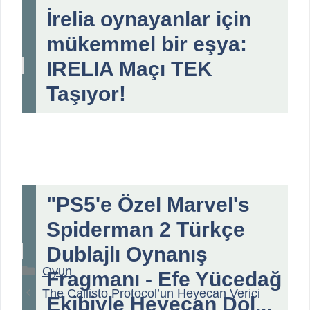
İrelia oynayanlar için
mükemmel bir eşya:
IRELIA Maçı TEK
Taşıyor!
"PS5'e Özel Marvel's
Spiderman 2 Türkçe
Dublajlı Oynanış
Kategoriler
Oyun
Fragmanı - Efe Yücedağ
The Callisto Protocol’un Heyecan Verici
Ekibiyle Heyecan Dol...