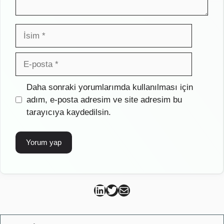
İsim
E-
posta
İnternet
Daha sonraki yorumlarımda kullanılması için
sitesi
adım, e-posta adresim ve site adresim bu
tarayıcıya kaydedilsin.
Can Kütahya Linkedin
Can Kütahya Twitter
Can Kütahya Mail