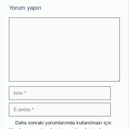
Yorum yapın
Yorum
İsim
E-
posta
İnternet
Daha sonraki yorumlarımda kullanılması için