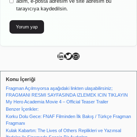
sitesi
adım, e-posta adresim ve site adresim bu
tarayıcıya kaydedilsin.
Can Kütahya Linkedin
Can Kütahya Twitter
Can Kütahya Mail
Konu İçeriği
Fragman Açılmıyorsa aşağıdaki linkten ulaşabilirsiniz;
FRAGMANI RESMI SAYFASINDA IZLEMEK ICIN TIKLAYIN
My Hero Academia Movie 4 – Official Teaser Trailer
Benzer İçerikler:
Korku Dolu Gece: FNAF Filminden İlk Bakış / Türkçe Fragman
Fragmanı
Kulak Kabartın: The Lives of Others Replikleri ve Yazınsal