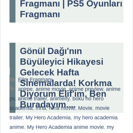
Fragmanı | PS5 Oyunları
Fragmanı
Gönül Dağı'nın
Büyüleyici Hikayesi
Gelecek Hafta
Kategoriler
Film Fragmanı
Sinemalarda! Korkma
Etiketler
anime
,
anime movie
,
anime preview
,
anime
Diyorum Elif'im, Ben
pv
,
anime trailer
,
animeify
,
boku no hero
Buradayım....
academia
,
mha
,
mha movie
,
Movie
,
movie
trailer
,
My Hero Academia
,
my hero academia
anime
,
My Hero Academia anime movie
,
my