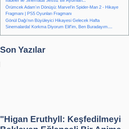
İfadeler ile Sinemada Sessiz Bir Aydınlan...
Örümcek Adam'ın Dönüşü: Marvel'in Spider-Man 2 - Hikaye
Fragmanı | PS5 Oyunları Fragmanı
Gönül Dağı'nın Büyüleyici Hikayesi Gelecek Hafta
Sinemalarda! Korkma Diyorum Elif'im, Ben Buradayım....
Son Yazılar
"Higan Eruthyll: Keşfedilmeyi