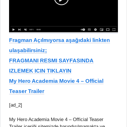
Fragman Açılmıyorsa aşağıdaki linkten
ulaşabilirsiniz;
FRAGMANI RESMI SAYFASINDA
IZLEMEK ICIN TIKLAYIN
My Hero Academia Movie 4 – Official
Teaser Trailer
[ad_2]
My Hero Academia Movie 4 – Official Teaser
Trailer içeriği sitemizde barındırılmamakta ve