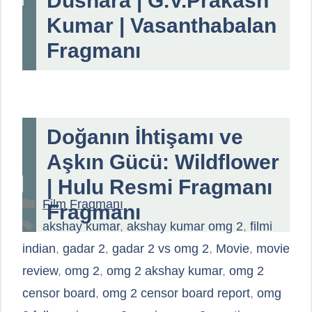
Dushara | G.V.Prakash
Kumar | Vasanthabalan
Fragmanı
Doğanın İhtişamı ve
Aşkın Gücü: Wildflower
| Hulu Resmi Fragmanı
Kategoriler
Film Fragmanı
Fragmanı
Etiketler
akshay kumar
,
akshay kumar omg 2
,
filmi
indian
,
gadar 2
,
gadar 2 vs omg 2
,
Movie
,
movie
review
,
omg 2
,
omg 2 akshay kumar
,
omg 2
censor board
,
omg 2 censor board report
,
omg