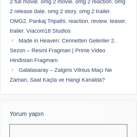
2 full movie
,
omg 2 movie
,
omg 2 reaction
,
omg
2 release date
,
omg 2 story
,
omg 2 trailer
,
OMG2
,
Pankaj Tripathi
,
reaction
,
review
,
teaser
,
trailer
,
Viacom18 Studios
Made in Heaven: Cennetten Gelenler 2.
Sezon – Resmi Fragman | Prime Video
Hindistan Fragmanı
Galatasaray – Zalgiris Vilnius Maçı Ne
Zaman, Saat Kaçta ve Hangi Kanalda?
Yorum yapın
Yorum