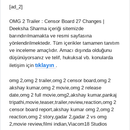
[ad_2]
OMG 2 Trailer : Censor Board 27 Changes |
Deeksha Sharma içeriği sitemizde
barındırılmamakta ve resmi sayfasına
yönlendirilmektedir. Tüm içerikler tamamen tanıtım
ve inceleme amaçlıdır. Amacı dışında olduğunu
düşünüyorsanız ve telif, hukuksal vb. konularda
tıklayın
iletişim için
.
omg 2,omg 2 trailer,omg 2 censor board,omg 2
akshay kumar,omg 2 movie,omg 2 release
date,omg 2 full movie,omg2,akshay kumar,pankaj
tripathi,movie,teaser,trailer,review,reaction,omg 2
censor board report,akshay kumar omg 2,omg 2
reaction,omg 2 story,gadar 2,gadar 2 vs omg
2,movie review,filmi indian,Viacom18 Studios