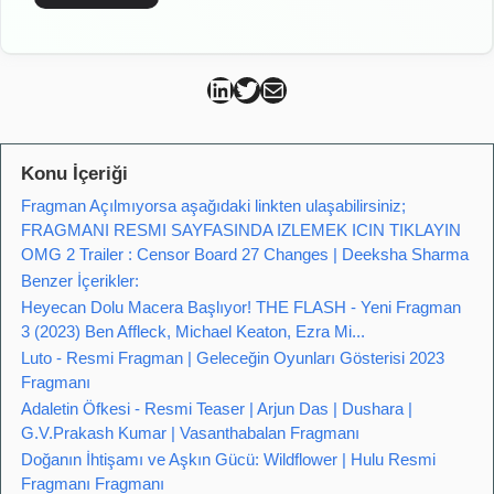
Can Kütahya Linkedin
Can Kütahya Twitter
Can Kütahya Mail
Konu İçeriği
Fragman Açılmıyorsa aşağıdaki linkten ulaşabilirsiniz;
FRAGMANI RESMI SAYFASINDA IZLEMEK ICIN TIKLAYIN
OMG 2 Trailer : Censor Board 27 Changes | Deeksha Sharma
Benzer İçerikler:
Heyecan Dolu Macera Başlıyor! THE FLASH - Yeni Fragman
3 (2023) Ben Affleck, Michael Keaton, Ezra Mi...
Luto - Resmi Fragman | Geleceğin Oyunları Gösterisi 2023
Fragmanı
Adaletin Öfkesi - Resmi Teaser | Arjun Das | Dushara |
G.V.Prakash Kumar | Vasanthabalan Fragmanı
Doğanın İhtişamı ve Aşkın Gücü: Wildflower | Hulu Resmi
Fragmanı Fragmanı