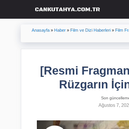
İçeriğe
atla
Anasayfa
»
Haber
»
Film ve Dizi Haberleri
»
Film F
[Resmi Fragman
Rüzgarın İçi
Son güncellem
Ağustos 7, 20