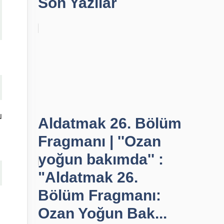
Son Yazılar
ม
Aldatmak 26. Bölüm
Fragmanı | ''Ozan
yoğun bakımda'' :
"Aldatmak 26.
Bölüm Fragmanı:
Ozan Yoğun Bak...