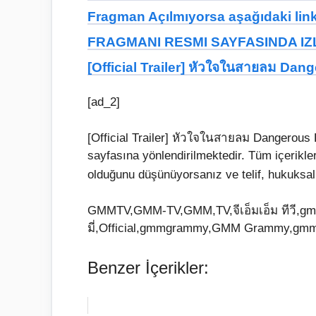
Fragman Açılmıyorsa aşağıdaki linkt
FRAGMANI RESMI SAYFASINDA IZL
[Official Trailer] หัวใจในสายลม D
[ad_2]
[Official Trailer] หัวใจในสายลม Dangerous
sayfasına yönlendirilmektedir. Tüm içerikl
olduğunu düşünüyorsanız ve telif, hukuksal 
GMMTV,GMM-TV,GMM,TV,จีเอ็มเอ็ม ทีวี,gm
มี่,Official,gmmgrammy,GMM Grammy,gmm
Benzer İçerikler: