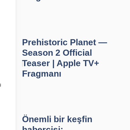
Prehistoric Planet —
Season 2 Official
Teaser | Apple TV+
Fragmanı
ม
Önemli bir keşfin
habercisi: