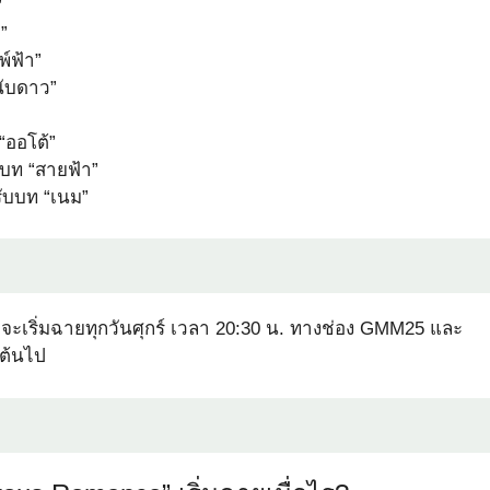
”
”
์ฟ้า”
นับดาว”
“ออโต้”
บบท “สายฟ้า”
รับบท “เนม”
จะเริ่มฉายทุกวันศุกร์ เวลา 20:30 น. ทางช่อง GMM25 และ
นต้นไป