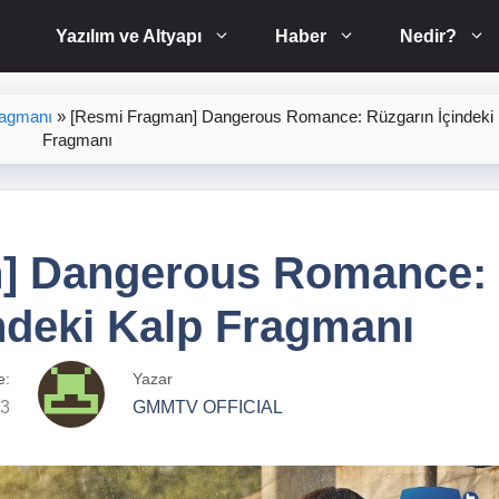
Yazılım ve Altyapı
Haber
Nedir?
ragmanı
»
[Resmi Fragman] Dangerous Romance: Rüzgarın İçindeki 
Fragmanı
] Dangerous Romance:
ndeki Kalp Fragmanı
e:
Yazar
23
GMMTV OFFICIAL​​