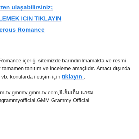
en ulaşabilirsiniz;
EMEK ICIN TIKLAYIN
angerous Romance
 Romance içeriği sitemizde barındırılmamakta ve resmi
er tamamen tanıtım ve inceleme amaçlıdır. Amacı dışında
tıklayın
vb. konularda iletişim için
.
m-tv,gmmtv,gmm-tv.com,จีเอ็มเอ็ม แกรม
grammyofficial,GMM Grammy Official