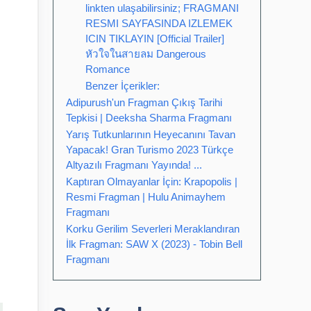
linkten ulaşabilirsiniz; FRAGMANI
RESMI SAYFASINDA IZLEMEK
ICIN TIKLAYIN [Official Trailer]
หัวใจในสายลม Dangerous
Romance
Benzer İçerikler:
Adipurush'un Fragman Çıkış Tarihi
Tepkisi | Deeksha Sharma Fragmanı
Yarış Tutkunlarının Heyecanını Tavan
Yapacak! Gran Turismo 2023 Türkçe
Altyazılı Fragmanı Yayında! ...
Kaptıran Olmayanlar İçin: Krapopolis |
Resmi Fragman | Hulu Animayhem
Fragmanı
Korku Gerilim Severleri Meraklandıran
İlk Fragman: SAW X (2023) - Tobin Bell
Fragmanı