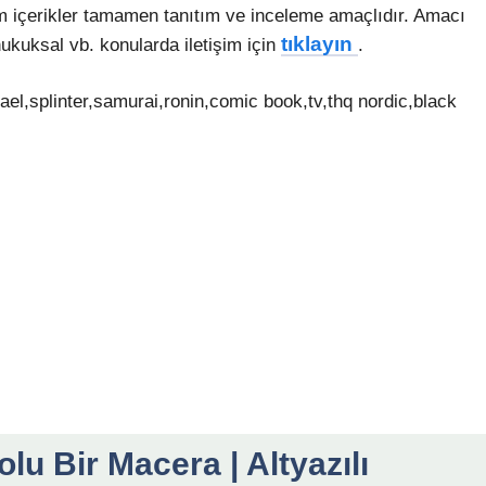
m içerikler tamamen tanıtım ve inceleme amaçlıdır. Amacı
tıklayın
ukuksal vb. konularda iletişim için
.
el,splinter,samurai,ronin,comic book,tv,thq nordic,black
u Bir Macera | Altyazılı