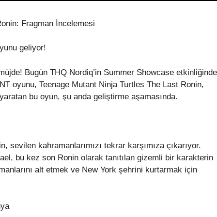
Ronin: Fragman İncelemesi
yunu geliyor!
a müjde! Bugün THQ Nordiq’in Summer Showcase etkinliğinde
NT oyunu, Teenage Mutant Ninja Turtles The Last Ronin,
yaratan bu oyun, şu anda geliştirme aşamasında.
n, sevilen kahramanlarımızı tekrar karşımıza çıkarıyor.
l, bu kez son Ronin olarak tanıtılan gizemli bir karakterin
üşmanlarını alt etmek ve New York şehrini kurtarmak için
nya