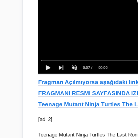
Fragman Açılmıyorsa aşağıdaki linkt
FRAGMANI RESMI SAYFASINDA IZL
Teenage Mutant Ninja Turtles The La
[ad_2]
Teenage Mutant Ninja Turtles The Last Ronin