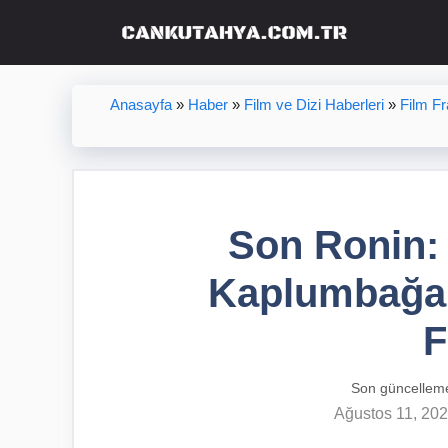
İçeriğe
atla
Anasayfa
»
Haber
»
Film ve Dizi Haberleri
»
Film F
Son Ronin:
Kaplumbağal
F
Son güncellem
Ağustos 11, 20