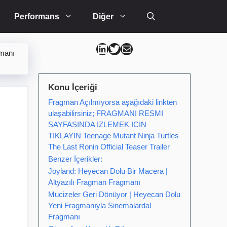
Performans
Diğer
Can Kütahya Linkedin
Can Kütahya Twitter
Can Kütahya Mail
manı
Konu İçeriği
Fragman Açılmıyorsa aşağıdaki linkten
ulaşabilirsiniz; FRAGMANI RESMI
SAYFASINDA IZLEMEK ICIN
TIKLAYIN Teenage Mutant Ninja Turtles
The Last Ronin Official Teaser Trailer
Benzer İçerikler:
Joyland: Heyecan Dolu Bir Macera |
Altyazılı Fragman Fragmanı
Mucizeler Geri Dönüyor | Heyecan Dolu
Yeni Fragmanıyla Sinemalarda!
Fragmanı