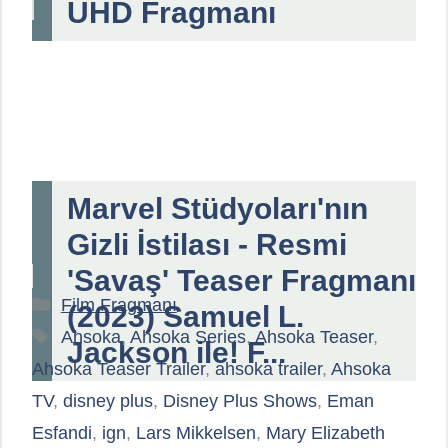
UHD Fragmanı
Marvel Stüdyoları'nın
Gizli İstilası - Resmi
'Savaş' Teaser Fragmanı
Kategoriler
Film Fragmanı
(2023) Samuel L.
Etiketler
Ahsoka
,
Ahsoka Series
,
Ahsoka Teaser
,
Jackson ile! F...
Ahsoka Teaser Trailer
,
ahsoka trailer
,
Ahsoka
TV
,
disney plus
,
Disney Plus Shows
,
Eman
Esfandi
,
ign
,
Lars Mikkelsen
,
Mary Elizabeth