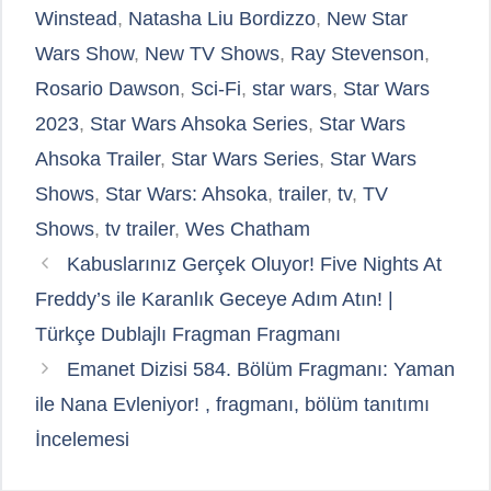
Winstead
,
Natasha Liu Bordizzo
,
New Star
Wars Show
,
New TV Shows
,
Ray Stevenson
,
Rosario Dawson
,
Sci-Fi
,
star wars
,
Star Wars
2023
,
Star Wars Ahsoka Series
,
Star Wars
Ahsoka Trailer
,
Star Wars Series
,
Star Wars
Shows
,
Star Wars: Ahsoka
,
trailer
,
tv
,
TV
Shows
,
tv trailer
,
Wes Chatham
Kabuslarınız Gerçek Oluyor! Five Nights At
Freddy’s ile Karanlık Geceye Adım Atın! |
Türkçe Dublajlı Fragman Fragmanı
Emanet Dizisi 584. Bölüm Fragmanı: Yaman
ile Nana Evleniyor! , fragmanı, bölüm tanıtımı
İncelemesi