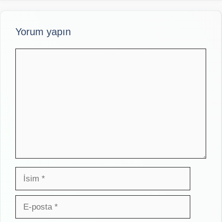
Yorum yapın
Yorum
İsim
E-
posta