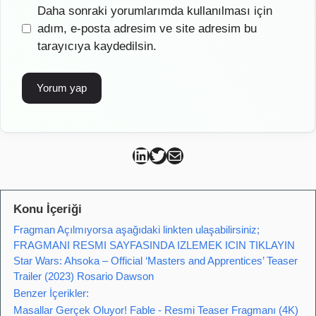
İnternet
Daha sonraki yorumlarımda kullanılması için
sitesi
adım, e-posta adresim ve site adresim bu
tarayıcıya kaydedilsin.
Can Kütahya Linkedin
Can Kütahya Twitter
Can Kütahya Mail
Konu İçeriği
Fragman Açılmıyorsa aşağıdaki linkten ulaşabilirsiniz;
FRAGMANI RESMI SAYFASINDA IZLEMEK ICIN TIKLAYIN
Star Wars: Ahsoka – Official ‘Masters and Apprentices’ Teaser
Trailer (2023) Rosario Dawson
Benzer İçerikler:
Masallar Gerçek Oluyor! Fable - Resmi Teaser Fragmanı (4K)