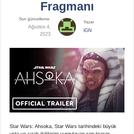
Fragmanı
Son güncelleme:
Yazar
Ağustos 4,
IGN
2023
Star Wars: Ahsoka, Star Wars tarihindeki büyük
usta ve çırak ikililerini vurgulayan son teaser