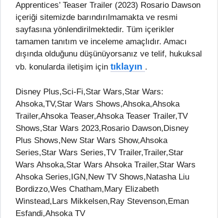
Apprentices’ Teaser Trailer (2023) Rosario Dawson
içeriği sitemizde barındırılmamakta ve resmi
sayfasına yönlendirilmektedir. Tüm içerikler
tamamen tanıtım ve inceleme amaçlıdır. Amacı
dışında olduğunu düşünüyorsanız ve telif, hukuksal
tıklayın
vb. konularda iletişim için
.
Disney Plus,Sci-Fi,Star Wars,Star Wars:
Ahsoka,TV,Star Wars Shows,Ahsoka,Ahsoka
Trailer,Ahsoka Teaser,Ahsoka Teaser Trailer,TV
Shows,Star Wars 2023,Rosario Dawson,Disney
Plus Shows,New Star Wars Show,Ahsoka
Series,Star Wars Series,TV Trailer,Trailer,Star
Wars Ahsoka,Star Wars Ahsoka Trailer,Star Wars
Ahsoka Series,IGN,New TV Shows,Natasha Liu
Bordizzo,Wes Chatham,Mary Elizabeth
Winstead,Lars Mikkelsen,Ray Stevenson,Eman
Esfandi,Ahsoka TV