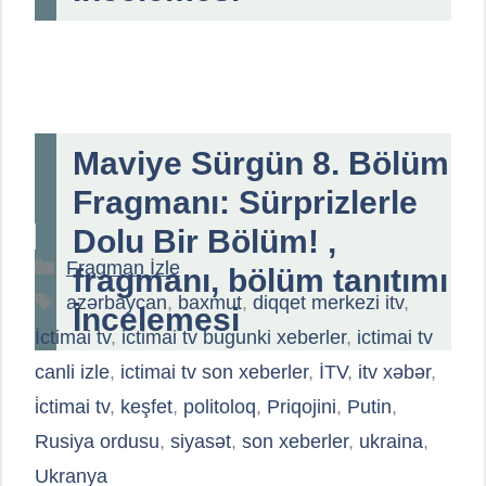
Maviye Sürgün 8. Bölüm
Fragmanı: Sürprizlerle
Dolu Bir Bölüm! ,
Kategoriler
Fragman İzle
fragmanı, bölüm tanıtımı
Etiketler
azərbaycan
,
baxmut
,
diqqet merkezi itv
,
İncelemesi
İctimai tv
,
ictimai tv bugunki xeberler
,
ictimai tv
canli izle
,
ictimai tv son xeberler
,
İTV
,
itv xəbər
,
i̇ctimai tv
,
keşfet
,
politoloq
,
Priqojini
,
Putin
,
Rusiya ordusu
,
siyasət
,
son xeberler
,
ukraina
,
Ukranya