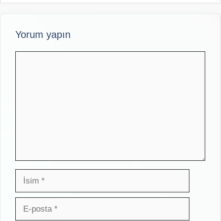
Yorum yapın
Yorum
İsim
E-
posta