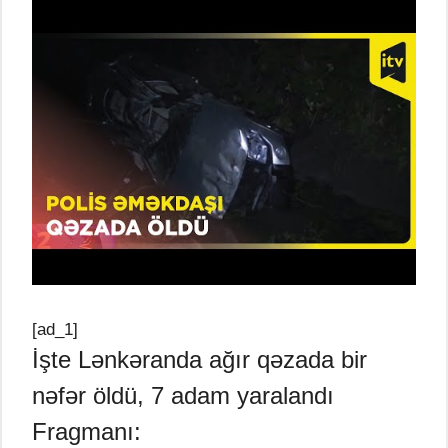
[ad_1]
İşte Lənkəranda ağır qəzada bir
nəfər öldü, 7 adam yaralandı
Fragmanı: