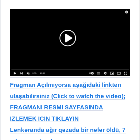
Fragman Açılmıyorsa aşağıdaki linkten
ulaşabilirsiniz (Click to watch the video);
FRAGMANI RESMI SAYFASINDA
IZLEMEK ICIN TIKLAYIN
Lənkəranda ağır qəzada bir nəfər öldü, 7