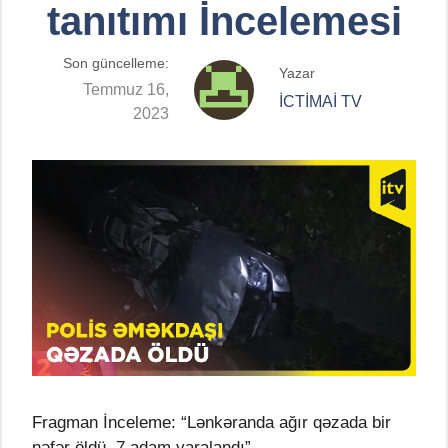
tanıtımı İncelemesi
Son güncelleme:
Yazar
Temmuz 16,
İCTİMAİ TV
2023
Fragman İnceleme: “Lənkəranda ağır qəzada bir
nəfər öldü, 7 adam yaralandı”