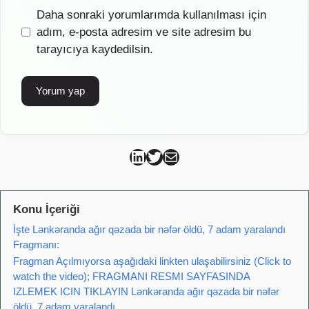
İnternet
Daha sonraki yorumlarımda kullanılması için
sitesi
adım, e-posta adresim ve site adresim bu
tarayıcıya kaydedilsin.
Can Kütahya Linkedin
Can Kütahya Twitter
Can Kütahya Mail
Konu İçeriği
İşte Lənkəranda ağır qəzada bir nəfər öldü, 7 adam yaralandı
Fragmanı:
Fragman Açılmıyorsa aşağıdaki linkten ulaşabilirsiniz (Click to
watch the video); FRAGMANI RESMI SAYFASINDA
IZLEMEK ICIN TIKLAYIN Lənkəranda ağır qəzada bir nəfər
öldü, 7 adam yaralandı