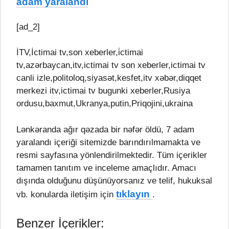
adam yaralandı
[ad_2]
İTV,İctimai tv,son xeberler,i̇ctimai
tv,azərbaycan,itv,ictimai tv son xeberler,ictimai tv
canli izle,politoloq,siyasət,kesfet,itv xəbər,diqqet
merkezi itv,ictimai tv bugunki xeberler,Rusiya
ordusu,baxmut,Ukranya,putin,Priqojini,ukraina
Lənkəranda ağır qəzada bir nəfər öldü, 7 adam
yaralandı içeriği sitemizde barındırılmamakta ve
resmi sayfasına yönlendirilmektedir. Tüm içerikler
tamamen tanıtım ve inceleme amaçlıdır. Amacı
dışında olduğunu düşünüyorsanız ve telif, hukuksal
tıklayın
vb. konularda iletişim için
.
Benzer İçerikler: