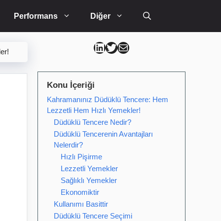
Performans
Diğer
Can Kütahya Linkedin
Can Kütahya Twitter
Can Kütahya Mail
er!
Konu İçeriği
Kahramanınız Düdüklü Tencere: Hem
Lezzetli Hem Hızlı Yemekler!
Düdüklü Tencere Nedir?
Düdüklü Tencerenin Avantajları
Nelerdir?
Hızlı Pişirme
Lezzetli Yemekler
Sağlıklı Yemekler
Ekonomiktir
Kullanımı Basittir
Düdüklü Tencere Seçimi