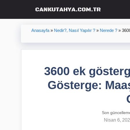
İçeriğe
atla
Anasayfa
»
Nedir?, Nasıl Yapılır ?
»
Nerede ?
»
3600
3600 ek gösterg
Gösterge: Maaş
Son güncellem
Nisan 6, 20