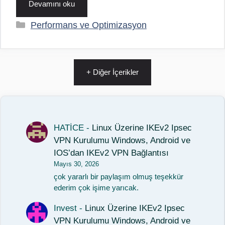
Devamını oku
Kategoriler
Performans ve Optimizasyon
+ Diğer İçerikler
HATİCE
-
Linux Üzerine IKEv2 Ipsec
VPN Kurulumu Windows, Android ve
IOS’dan IKEv2 VPN Bağlantısı
Mayıs 30, 2026
çok yararlı bir paylaşım olmuş teşekkür
ederim çok işime yarıcak.
Invest
-
Linux Üzerine IKEv2 Ipsec
VPN Kurulumu Windows, Android ve