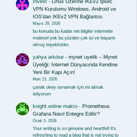
Invest
-
Linux Üzerine IKEv2 Ipsec
VPN Kurulumu Windows, Android ve
IOS’dan IKEv2 VPN Bağlantısı
Mayıs 29, 2026
bu konuda bu kadar net bilgiler internette
malesef yok bu yüzden çok iyi ve başarılı
olmuş teşekkürler.
yahya arköse
-
mynet uyelik – Mynet
Üyeliği: İnternet Dünyasında Kendine
Yeni Bir Kapı Açın!
Mart 13, 2026
çanak okey oynamak için ml almak
istiyorum
knight online makro
-
Prometheus
Grafana Nasıl Entegre Edilir?
Ocak 3, 2026
Your writing is so genuine and heartfelt It's
refreshing to read a blog that is not trying to