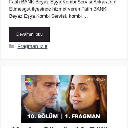
Fatih BANK Beyaz Eşya Kombi Servisi Ankara’nın
Etimesgut ilçesinde hizmet veren Fatih BANK
Beyaz Eşya Kombi Servisi, kombi …
Devamını oku
Kategoriler
Fragman İzle