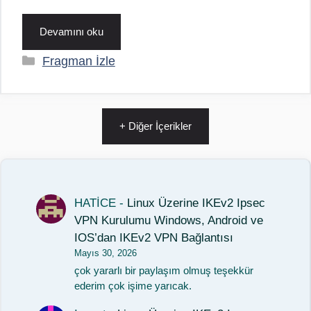
Devamını oku
Kategoriler
Fragman İzle
+ Diğer İçerikler
HATİCE
-
Linux Üzerine IKEv2 Ipsec
VPN Kurulumu Windows, Android ve
IOS’dan IKEv2 VPN Bağlantısı
Mayıs 30, 2026
çok yararlı bir paylaşım olmuş teşekkür
ederim çok işime yarıcak.