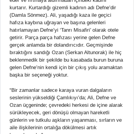
eder ve fırtınaya aldırmadan içindeki kadını
kurtarır. Kurtardığı gizemli kadının adı Defne’dir
(Damla Sönmez). Ali, yaşadığı kaza ile geçici
hafıza kaybına uğrayan ve başına gelenleri
hatırlamayan Defne’yi ‘Tanrı Misafiri’ olarak otele
getirir. Parça parça hafızası yerine gelen Defne
gerçek anlamda bir dolandırıcıdır. Geçmişinde
bıraktığını sandığı Ozan (Serkan Altunorak) ile hiç
beklenmedik bir şekilde bu kasabada burun buruna
gelen Defne’nin kendi için bir çıkış yolu aramaktan
başka bir seçeneği yoktur.
“Bir zamanlar sadece karaya vuran dalgaların
seslerinin yükseldiği Çamlıkıyı’da; Ali, Defne ve
Ozan üçgeninde; çevredeki herkesi de içine alarak
sürükleyecek, geri dönüşü olmayan hareketli
günlerin ve tutkulu aşkların yaşanması, sırların ve
aile ilişkilerinin ortalığa dökülmesi artık