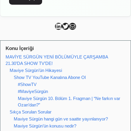
Can Kütahya Linkedin
Can Kütahya Twitter
Can Kütahya Mail
Konu İçeriği
MAVİYE SÜRGÜN YENİ BÖLÜMÜYLE ÇARŞAMBA
21.30’DA SHOW TV’DE!
Maviye Sürgün’ün Hikayesi
Show TV YouTube Kanalına Abone Ol
#ShowTV
#MaviyeSürgün
Maviye Sürgün 10. Bölüm 1. Fragman | “Ne farkın var
Ozan’dan?”
Sıkça Sorulan Sorular
Maviye Sürgün hangi gün ve saatte yayınlanıyor?
Maviye Sürgün’ün konusu nedir?