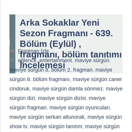
Arka Sokaklar Yeni
Sezon Fragmanı - 639.
Bölüm (Eylül) ,
Kategoriler
Fragman İzle
fragmanı, bölüm tanıtımı
Etiketler
eğlence
,
entertainment
,
maviye sürgün
,
İncelemesi
maviye sürgün 8. bölüm 2. fragman
,
maviye
sürgün 8. bölüm fragmanı
,
maviye sürgün caner
cindoruk
,
maviye sürgün damla sönmez
,
maviye
sürgün dizi
,
maviye sürgün dizisi
,
maviye
sürgün fragman
,
maviye sürgün oyuncuları
,
maviye sürgün serkan altunorak
,
maviye sürgün
show tv
,
maviye sürgün tanıtım
,
maviye sürgün