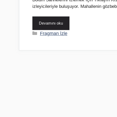
izleyicileriyle buluşuyor. Mahallenin gözbe
Devamını oku
Kategoriler
Fragman İzle