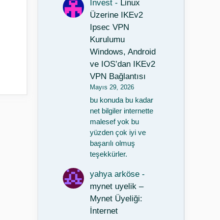
Invest
-
Linux
Üzerine IKEv2
Ipsec VPN
Kurulumu
Windows, Android
ve IOS’dan IKEv2
VPN Bağlantısı
Mayıs 29, 2026
bu konuda bu kadar
net bilgiler internette
malesef yok bu
yüzden çok iyi ve
başarılı olmuş
teşekkürler.
yahya arköse
-
mynet uyelik –
Mynet Üyeliği:
İnternet