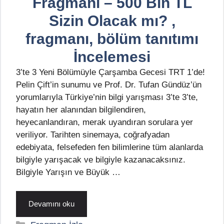
Fragmanı – 500 Bin TL
Sizin Olacak mı? ,
fragmanı, bölüm tanıtımı
İncelemesi
3’te 3 Yeni Bölümüyle Çarşamba Gecesi TRT 1’de!
Pelin Çift’in sunumu ve Prof. Dr. Tufan Gündüz’ün
yorumlarıyla Türkiye’nin bilgi yarışması 3’te 3’te,
hayatın her alanından bilgilendiren,
heyecanlandıran, merak uyandıran sorulara yer
veriliyor. Tarihten sinemaya, coğrafyadan
edebiyata, felsefeden fen bilimlerine tüm alanlarda
bilgiyle yarışacak ve bilgiyle kazanacaksınız.
Bilgiyle Yarışın ve Büyük …
Devamını oku
Kategoriler