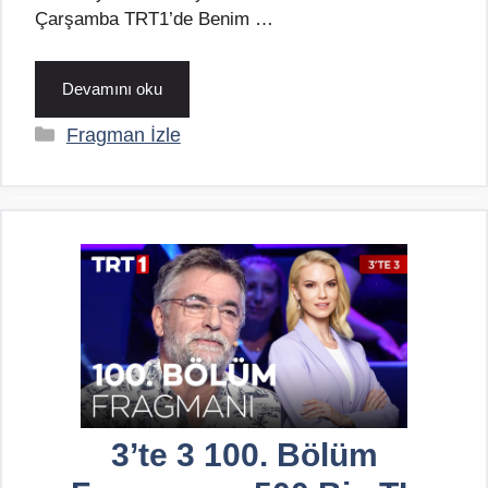
Çarşamba TRT1’de Benim …
Devamını oku
Kategoriler
Fragman İzle
3’te 3 100. Bölüm