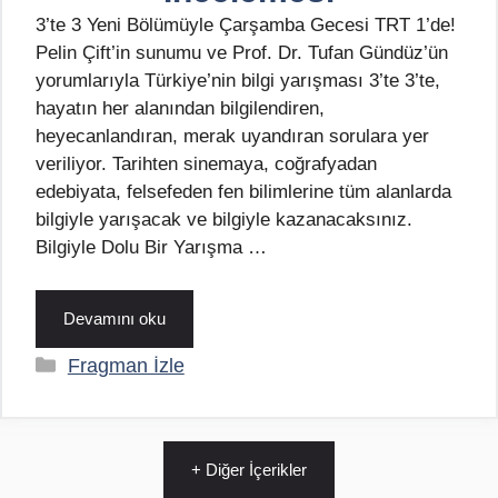
3’te 3 Yeni Bölümüyle Çarşamba Gecesi TRT 1’de!
Pelin Çift’in sunumu ve Prof. Dr. Tufan Gündüz’ün
yorumlarıyla Türkiye’nin bilgi yarışması 3’te 3’te,
hayatın her alanından bilgilendiren,
heyecanlandıran, merak uyandıran sorulara yer
veriliyor. Tarihten sinemaya, coğrafyadan
edebiyata, felsefeden fen bilimlerine tüm alanlarda
bilgiyle yarışacak ve bilgiyle kazanacaksınız.
Bilgiyle Dolu Bir Yarışma …
Devamını oku
Kategoriler
Fragman İzle
+ Diğer İçerikler