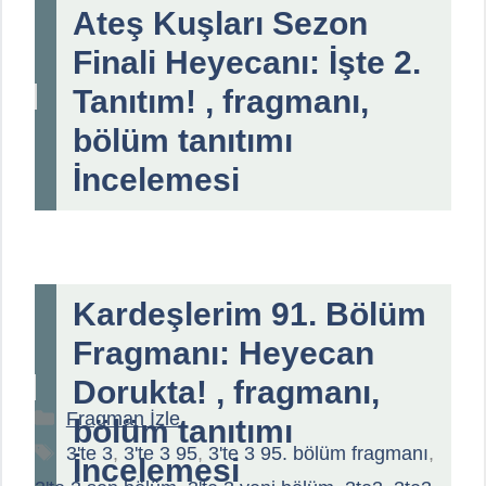
Ateş Kuşları Sezon
Finali Heyecanı: İşte 2.
Tanıtım! , fragmanı,
bölüm tanıtımı
İncelemesi
Kardeşlerim 91. Bölüm
Fragmanı: Heyecan
Dorukta! , fragmanı,
Kategoriler
Fragman İzle
bölüm tanıtımı
Etiketler
3'te 3
,
3'te 3 95
,
3'te 3 95. bölüm fragmanı
,
İncelemesi