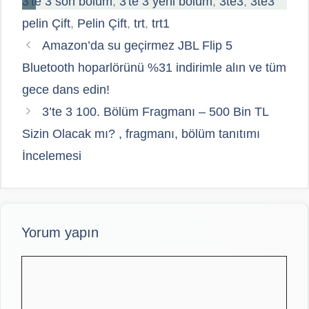
3'te 3 son bölüm
,
3'te 3 yeni bölüm
,
3te3
,
3te3
pelin Çift
,
Pelin Çift
,
trt
,
trt1
Amazon’da su geçirmez JBL Flip 5
Bluetooth hoparlörünü %31 indirimle alın ve tüm
gece dans edin!
3’te 3 100. Bölüm Fragmanı – 500 Bin TL
Sizin Olacak mı? , fragmanı, bölüm tanıtımı
İncelemesi
Yorum yapın
Yorum