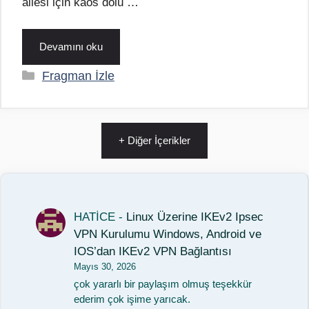
ailesi için kaos dolu …
Devamını oku
Kategoriler
Fragman İzle
+ Diğer İçerikler
HATİCE
-
Linux Üzerine IKEv2 Ipsec
VPN Kurulumu Windows, Android ve
IOS’dan IKEv2 VPN Bağlantısı
Mayıs 30, 2026
çok yararlı bir paylaşım olmuş teşekkür
ederim çok işime yarıcak.