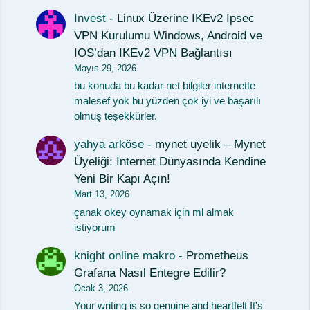
Invest
-
Linux Üzerine IKEv2 Ipsec
VPN Kurulumu Windows, Android ve
IOS’dan IKEv2 VPN Bağlantısı
Mayıs 29, 2026
bu konuda bu kadar net bilgiler internette
malesef yok bu yüzden çok iyi ve başarılı
olmuş teşekkürler.
yahya arköse
-
mynet uyelik – Mynet
Üyeliği: İnternet Dünyasında Kendine
Yeni Bir Kapı Açın!
Mart 13, 2026
çanak okey oynamak için ml almak
istiyorum
knight online makro
-
Prometheus
Grafana Nasıl Entegre Edilir?
Ocak 3, 2026
Your writing is so genuine and heartfelt It's