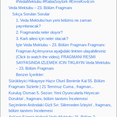
#VedaMektubu #RabiaSoytürk #EmreKıvılcım
Veda Mektubu – 23. Bölüm Fragmanı
Sıkça Sorulan Sorular
1. Veda Mektubu’nun yeni bölümü ne zaman
yayınlanacak?
2. Fragmanda neler oluyor?
3. Karlı ailesi için neler olacak?
İşte Veda Mektubu – 23. Bölüm Fragmanı Fragmanı:
Fragman Açılmıyorsa aşağıdaki linkten ulaşabilirsiniz
(Click to watch the video); FRAGMANI RESMI
SAYFASINDA IZLEMEK ICIN TIKLAYIN Veda Mektubu
– 23. Bölüm Fragmanı
Benzer İçerikler:
Sürükleyici Hikayeye Hazır Olun! Benimle Kal 55. Bölüm
Fragmanı Sizlerle | 21 Temmuz Cuma , fragman...
Kuruluş Osman 5. Sezon: Yeni Oyuncularla Heyecan
Dorukta! , fragmanı, bölüm tanıtımı İncelemesi
Seçimlerin Ardındaki Gizli Sır: Silinmeden İzleyin! , fragmanı,
bölüm tanıtımı İncelemesi
Aslı'nın Sürpriz Haberi! Veda Mektubu 21. Bölüm 2.