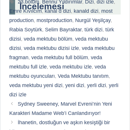
Etiketler
23.bölüm
,
Bennu Yıldırımlar
,
Dizi
,
dizi izle
,
İncelemesi
Emre Kıvılcım
,
kanal d dizi
,
kanald dizi
,
most
production
,
mostproduction
,
Nurgül Yeşilçay
,
Rabia Soytürk
,
Selim Bayraktar
,
türk dizi
,
türk
dizisi
,
veda mektubu bölüm
,
veda mektubu
dizisi
,
veda mektubu dizisi izle
,
veda mektubu
fragman
,
veda mektubu full bölüm
,
veda
mektubu full izle
,
veda mektubu izle
,
veda
mektubu oyuncuları
,
Veda Mektubu tanıtım
,
veda mektubu yeni dizi
,
yeni dizi
,
yerli dizi
,
yerli
dizi izle
Sydney Sweeney, Marvel Evreni’nin Yeni
Karakteri Madame Web’i Canlandırıyor!
İhanetin, dostluğun ve aşkın kesiştiği bir