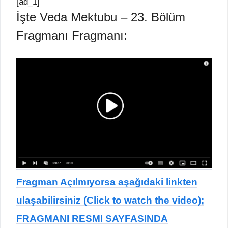
[ad_1]
İşte Veda Mektubu – 23. Bölüm
Fragmanı Fragmanı:
Fragman Açılmıyorsa aşağıdaki linkten
ulaşabilirsiniz (Click to watch the video);
FRAGMANI RESMI SAYFASINDA