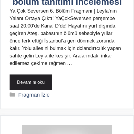
bölüm tanıtımı İncelemesi
Ya Çok Seversen 6. Bölüm Fragmanı | Leyla’nın
Yalanı Ortaya Çıktı! YaÇokSeversen perşembe
saat 20.00’de Kanal D’de! Hayatını yurt dışında
geçiren Ateş, babasının ölümü sebebiyle yıllar
önce terk ettiği İstanbul’a geri dönmek zorunda
kalır. Yolu ailesini bulmak için dolandırıcılık yapan
sahte gelin Leyla ile kesişir. Aralarındaki inkar
edilemez çekime rağmen …
Devamını oku
Kategoriler
Fragman İzle