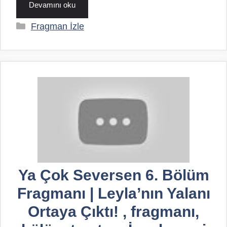
Devamını oku
Kategoriler
Fragman İzle
Ya Çok Seversen 6. Bölüm
Fragmanı | Leyla’nın Yalanı
Ortaya Çıktı! , fragmanı,