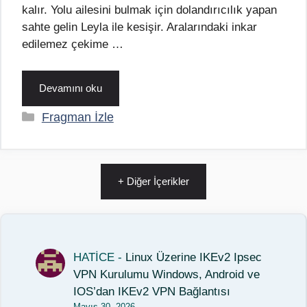
kalır. Yolu ailesini bulmak için dolandırıcılık yapan
sahte gelin Leyla ile kesişir. Aralarındaki inkar
edilemez çekime …
Devamını oku
Kategoriler
Fragman İzle
+ Diğer İçerikler
HATİCE
-
Linux Üzerine IKEv2 Ipsec
VPN Kurulumu Windows, Android ve
IOS’dan IKEv2 VPN Bağlantısı
Mayıs 30, 2026