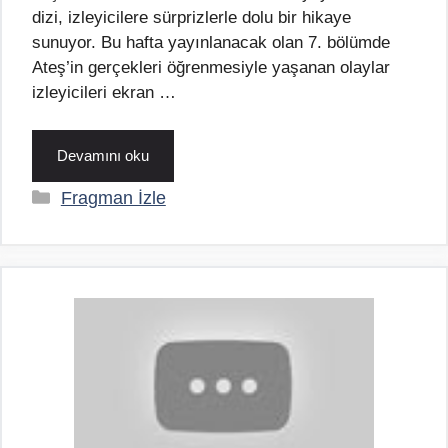
dizi, izleyicilere sürprizlerle dolu bir hikaye
sunuyor. Bu hafta yayınlanacak olan 7. bölümde
Ateş’in gerçekleri öğrenmesiyle yaşanan olaylar
izleyicileri ekran …
Devamını oku
Kategoriler
Fragman İzle