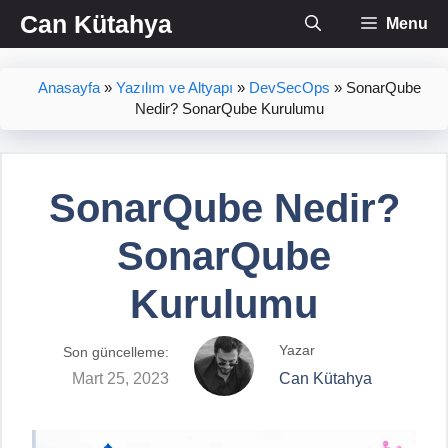
İçeriğe
Can Kütahya
Menu
atla
Anasayfa
»
Yazılım ve Altyapı
»
DevSecOps
»
SonarQube
Nedir? SonarQube Kurulumu
SonarQube Nedir?
SonarQube
Kurulumu
Yazar
Son güncelleme:
Mart 25, 2023
Can Kütahya