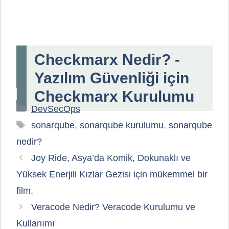
Checkmarx Nedir? -
Yazılım Güvenliği için
Checkmarx Kurulumu
Kategoriler
DevSecOps
Etiketler
sonarqube
,
sonarqube kurulumu
,
sonarqube
nedir?
Joy Ride, Asya’da Komik, Dokunaklı ve
Yüksek Enerjili Kızlar Gezisi için mükemmel bir
film.
Veracode Nedir? Veracode Kurulumu ve
Kullanımı