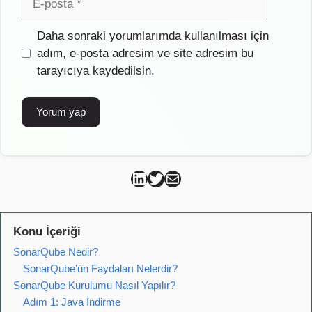
posta
İnternet
Daha sonraki yorumlarımda kullanılması için
sitesi
adım, e-posta adresim ve site adresim bu
tarayıcıya kaydedilsin.
Can Kütahya Linkedin
Can Kütahya Twitter
Can Kütahya Mail
Konu İçeriği
SonarQube Nedir?
SonarQube’ün Faydaları Nelerdir?
SonarQube Kurulumu Nasıl Yapılır?
Adım 1: Java İndirme