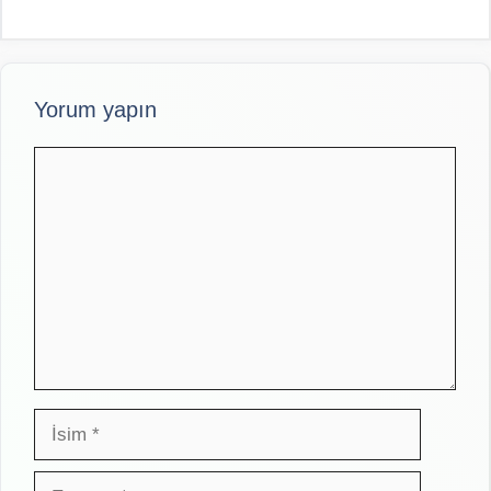
Yorum yapın
Yorum
İsim
E-