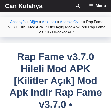
İçeriğe
Can Kütahya
Menu
atla
Anasayfa
»
Diğer
»
Apk İndir
»
Android Oyun
»
Rap Fame
v3.7.0 Hileli Mod APK [Kilitler Açık] Mod Apk indir Rap Fame
v3.7.0 • UnlockedAPK
Rap Fame v3.7.0
Hileli Mod APK
[Kilitler Açık] Mod
Apk indir Rap Fame
v3.7.0 •