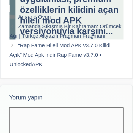
özelliklerin kilidini açan
Kategoriler
Android Oyun
hileli mod APK
Zamanda Sıkışmış Bir Kahraman: Örümcek
versiyonuyla karşını...
Ağı | Türkçe Altyazılı Fragman Fragmanı
“Rap Fame Hileli Mod APK v3.7.0 Kilidi
Açık” Mod Apk indir Rap Fame v3.7.0 •
UnlockedAPK
Yorum yapın
Yorum