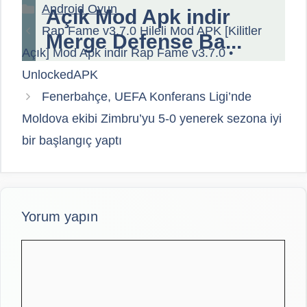
Kategoriler
Android Oyun
Açık Mod Apk indir
Rap Fame v3.7.0 Hileli Mod APK [Kilitler
Merge Defense Ba...
Açık] Mod Apk indir Rap Fame v3.7.0 •
UnlockedAPK
Fenerbahçe, UEFA Konferans Ligi’nde
Moldova ekibi Zimbru’yu 5-0 yenerek sezona iyi
bir başlangıç yaptı
Yorum yapın
Yorum