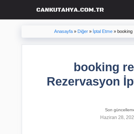
İçeriğe
atla
Anasayfa
»
Diğer
»
İptal Etme
»
booking 
booking re
Rezervasyon İpta
Son güncellem
Haziran 28, 20