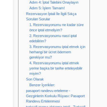
Adım 4: İptal Talebini Onaylayın
Adım 5: İşlem Tamam!
Rezervasyon İptali İle İlgili Sıkça
Sorulan Sorular
1. Rezervasyonumu ne kadar süre
önce iptal etmeliyim?
2. Rezervasyonumu nasıl iptal
edebilirim?
3. Rezervasyonumu iptal etmek için
herhangi bir ücret ödemem
gerekiyor mu?
4. Rezervasyonumu iptal etmek
yerine başka bir tarihe erteleyebilir
miyim?
Son Olarak
Benzer İçerikler:
pasaport randevu erteleme -
Gezginlerin Korkulu Rüyası: Pasaport
Randevu Ertelenmesi
turkcell arama aktarma iptali - Turkcell