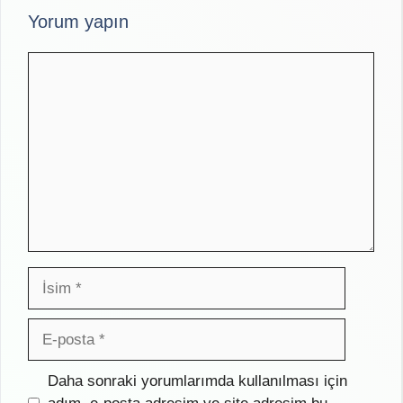
Yorum yapın
Yorum
İsim
E-
posta
İnternet
Daha sonraki yorumlarımda kullanılması için
sitesi