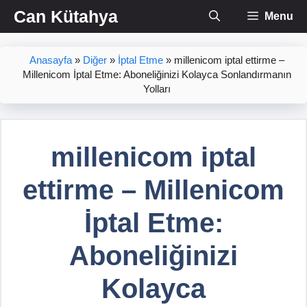
İçeriğe
Can Kütahya
Menu
atla
Anasayfa
»
Diğer
»
İptal Etme
»
millenicom iptal ettirme –
Millenicom İptal Etme: Aboneliğinizi Kolayca Sonlandırmanın
Yolları
millenicom iptal
ettirme – Millenicom
İptal Etme:
Aboneliğinizi
Kolayca