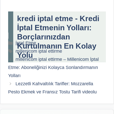
kredi iptal etme - Kredi
İptal Etmenin Yolları:
Borçlarınızdan
Kategoriler
İptal Etme
Kurtulmanın En Kolay
Etiketler
millenicom iptal ettirme
Yolu
millenicom iptal ettirme – Millenicom İptal
Etme: Aboneliğinizi Kolayca Sonlandırmanın
Yolları
Lezzetli Kahvaltılık Tarifler: Mozzarella
Pesto Ekmek ve Fransız Tostu Tarifi videolu